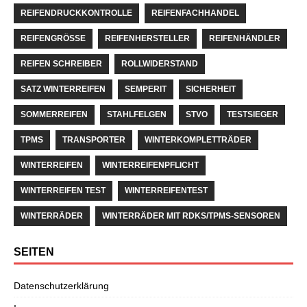
REIFENDRUCKKONTROLLE
REIFENFACHHANDEL
REIFENGRÖSSE
REIFENHERSTELLER
REIFENHÄNDLER
REIFEN SCHREIBER
ROLLWIDERSTAND
SATZ WINTERREIFEN
SEMPERIT
SICHERHEIT
SOMMERREIFEN
STAHLFELGEN
STVO
TESTSIEGER
TPMS
TRANSPORTER
WINTERKOMPLETTRÄDER
WINTERREIFEN
WINTERREIFENPFLICHT
WINTERREIFEN TEST
WINTERREIFENTEST
WINTERRÄDER
WINTERRÄDER MIT RDKS/TPMS-SENSOREN
SEITEN
Datenschutzerklärung