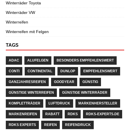
Winterräder Toyota
Winterräder VW
Winterreifen
Winterreifen mit Felgen
TAGS
ADAC
ALUFELGEN
BESONDERS EMPFEHLENSWERT
CONTI
CONTINENTAL
DUNLOP
EMPFEHLENSWERT
GANZJAHRESREIFEN
GOODYEAR
GÜNSTIG
GÜNSTIGE WINTERREIFEN
GÜNSTIGE WINTERRÄDER
KOMPLETTRÄDER
LUFTDRUCK
MARKENHERSTELLER
MARKENREIFEN
RABATT
RDKS
RDKS-EXPERTS.DE
RDKS EXPERTS
REIFEN
REIFENDRUCK