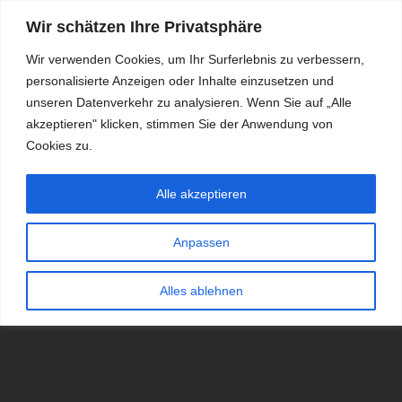
Wir schätzen Ihre Privatsphäre
Wir verwenden Cookies, um Ihr Surferlebnis zu verbessern,
personalisierte Anzeigen oder Inhalte einzusetzen und
RDKS.EXPERT
unseren Datenverkehr zu analysieren. Wenn Sie auf „Alle
akzeptieren" klicken, stimmen Sie der Anwendung von
TESTS, EXPERTEN-TIPPS RUND UM DAS THEMA RDKS UND
TPMS
Cookies zu.
Alle akzeptieren
Anpassen
Alles ablehnen