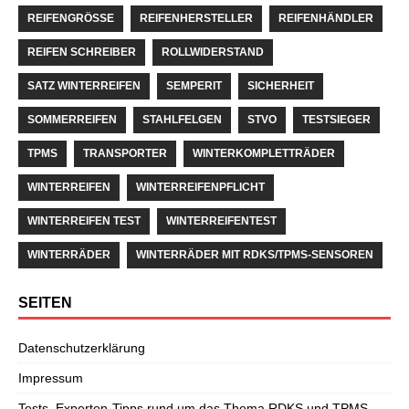
REIFENGRÖSSE
REIFENHERSTELLER
REIFENHÄNDLER
REIFEN SCHREIBER
ROLLWIDERSTAND
SATZ WINTERREIFEN
SEMPERIT
SICHERHEIT
SOMMERREIFEN
STAHLFELGEN
STVO
TESTSIEGER
TPMS
TRANSPORTER
WINTERKOMPLETTRÄDER
WINTERREIFEN
WINTERREIFENPFLICHT
WINTERREIFEN TEST
WINTERREIFENTEST
WINTERRÄDER
WINTERRÄDER MIT RDKS/TPMS-SENSOREN
SEITEN
Datenschutzerklärung
Impressum
Tests, Experten-Tipps rund um das Thema RDKS und TPMS