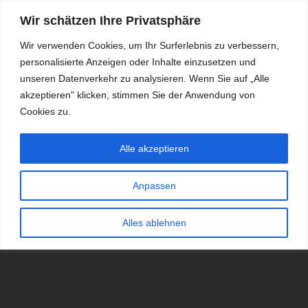
Wir schätzen Ihre Privatsphäre
Wir verwenden Cookies, um Ihr Surferlebnis zu verbessern,
personalisierte Anzeigen oder Inhalte einzusetzen und
RDKS.EXPERT
unseren Datenverkehr zu analysieren. Wenn Sie auf „Alle
akzeptieren" klicken, stimmen Sie der Anwendung von
TESTS, EXPERTEN-TIPPS RUND UM DAS THEMA RDKS UND
TPMS
Cookies zu.
Alle akzeptieren
Anpassen
Alles ablehnen