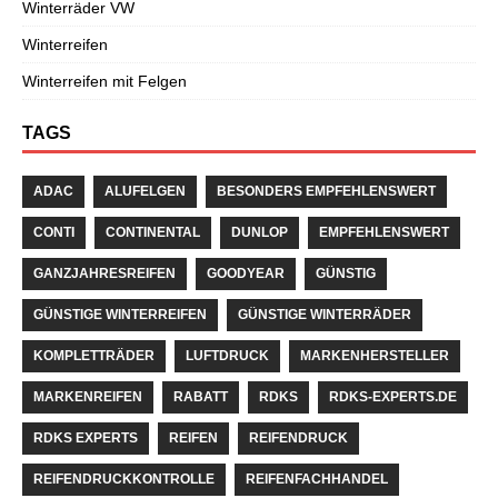
Winterräder VW
Winterreifen
Winterreifen mit Felgen
TAGS
ADAC
ALUFELGEN
BESONDERS EMPFEHLENSWERT
CONTI
CONTINENTAL
DUNLOP
EMPFEHLENSWERT
GANZJAHRESREIFEN
GOODYEAR
GÜNSTIG
GÜNSTIGE WINTERREIFEN
GÜNSTIGE WINTERRÄDER
KOMPLETTRÄDER
LUFTDRUCK
MARKENHERSTELLER
MARKENREIFEN
RABATT
RDKS
RDKS-EXPERTS.DE
RDKS EXPERTS
REIFEN
REIFENDRUCK
REIFENDRUCKKONTROLLE
REIFENFACHHANDEL