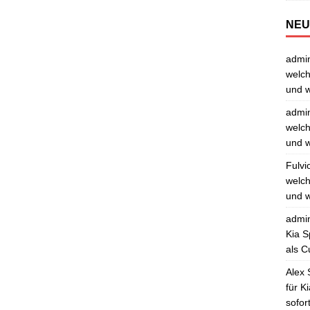
NEU
admi
welch
und w
admi
welch
und w
Fulvi
welch
und w
admi
Kia S
als C
Alex 
für K
sofor