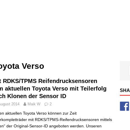
oyota Verso
t RDKS/TPMS Reifendrucksensoren
m aktuellen Toyota Verso mit Teilerfolg
SHA
ch Klonen der Sensor ID
August 2014
Maik W
2
en aktuellen Toyota Verso können zur Zeit
rkompletträder mit RDKS/TPMS-Reifendrucksensoren mittels
en“ der Original-Sensor-ID angeboten werden. Unseren