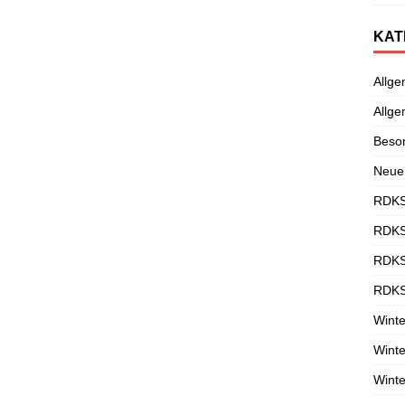
KAT
Allge
Allge
Beso
Neue
RDKS
RDKS
RDKS
RDKS
Winte
Winte
Winte