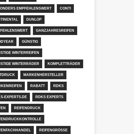
ONDERS EMPFEHLENSWERT
CONTI
TINENTAL
DUNLOP
FEHLENSWERT
GANZJAHRESREIFEN
ODYEAR
GÜNSTIG
STIGE WINTERREIFEN
STIGE WINTERRÄDER
KOMPLETTRÄDER
TDRUCK
MARKENHERSTELLER
KENREIFEN
RABATT
RDKS
S-EXPERTS.DE
RDKS EXPERTS
FEN
REIFENDRUCK
FENDRUCKKONTROLLE
FENFACHHANDEL
REIFENGRÖSSE