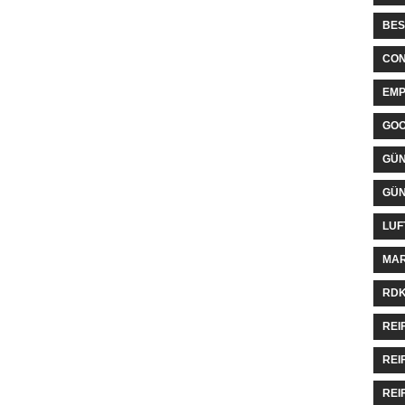
BES
CON
EMP
GO
GÜN
GÜN
LUF
MAR
RDK
REI
REI
REI