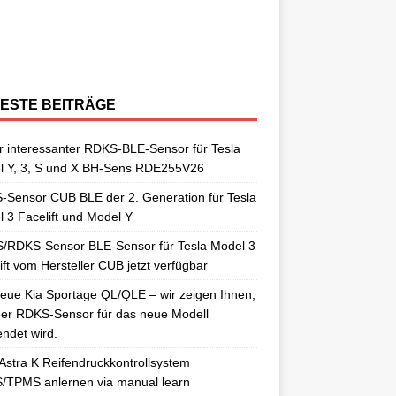
berraschungen gut. So auch als
[…]
ngelernt. Für diesen Anlernvorgang sind
issan Qashqai J11 berichtet. Nun
[…]
ensoren. Es wird hier der OE-RDKS
erschiedene Universal-RDKS Sensoren
ntsprechende Anlernwerkzeuge, wie
[…]
ensor VDO 52933-D9100 verwendet.
n. In unserem jüngsten RDKS-Test haben
…]
ir
[…]
ESTE BEITRÄGE
 interessanter RDKS-BLE-Sensor für Tesla
l Y, 3, S und X BH-Sens RDE255V26
Sensor CUB BLE der 2. Generation für Tesla
 3 Facelift und Model Y
/RDKS-Sensor BLE-Sensor für Tesla Model 3
ift vom Hersteller CUB jetzt verfügbar
eue Kia Sportage QL/QLE – wir zeigen Ihnen,
er RDKS-Sensor für das neue Modell
ndet wird.
Astra K Reifendruckkontrollsystem
/TPMS anlernen via manual learn