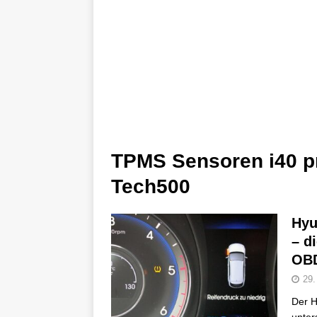
TPMS Sensoren i40 p
Tech500
Hyu
– d
OBD
29.
Der H