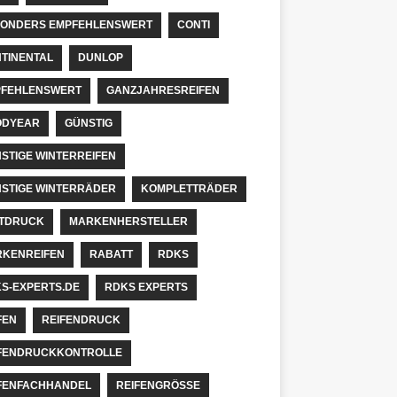
ONDERS EMPFEHLENSWERT
CONTI
TINENTAL
DUNLOP
FEHLENSWERT
GANZJAHRESREIFEN
ODYEAR
GÜNSTIG
STIGE WINTERREIFEN
STIGE WINTERRÄDER
KOMPLETTRÄDER
TDRUCK
MARKENHERSTELLER
KENREIFEN
RABATT
RDKS
S-EXPERTS.DE
RDKS EXPERTS
FEN
REIFENDRUCK
FENDRUCKKONTROLLE
FENFACHHANDEL
REIFENGRÖSSE