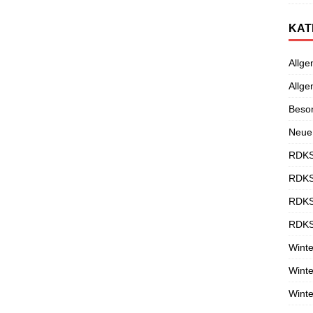
KAT
Allge
Allge
Beso
Neue
RDKS
RDKS
RDKS
RDKS
Winte
Winte
Winte