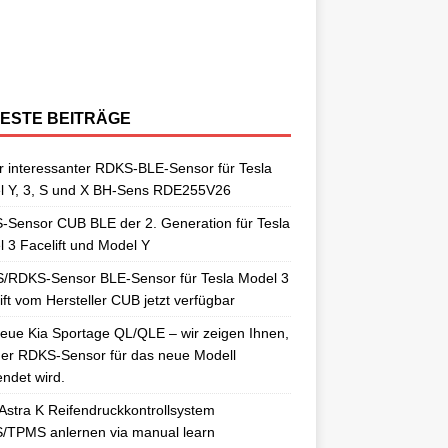
berraschungen gut. So auch als
[…]
ngelernt. Für diesen Anlernvorgang sind
issan Qashqai J11 berichtet. Nun
[…]
ensoren. Es wird hier der OE-RDKS
erschiedene Universal-RDKS Sensoren
ntsprechende Anlernwerkzeuge, wie
[…]
ensor VDO 52933-D9100 verwendet.
n. In unserem jüngsten RDKS-Test haben
…]
ir
[…]
ESTE BEITRÄGE
 interessanter RDKS-BLE-Sensor für Tesla
l Y, 3, S und X BH-Sens RDE255V26
Sensor CUB BLE der 2. Generation für Tesla
 3 Facelift und Model Y
/RDKS-Sensor BLE-Sensor für Tesla Model 3
ift vom Hersteller CUB jetzt verfügbar
eue Kia Sportage QL/QLE – wir zeigen Ihnen,
er RDKS-Sensor für das neue Modell
ndet wird.
Astra K Reifendruckkontrollsystem
/TPMS anlernen via manual learn