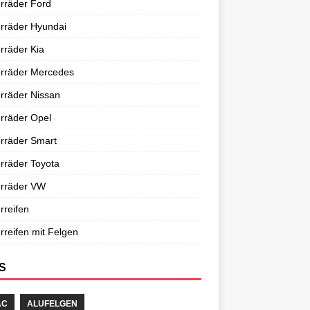
rräder Ford
rräder Hyundai
rräder Kia
erräder Mercedes
rräder Nissan
rräder Opel
rräder Smart
rräder Toyota
erräder VW
rreifen
rreifen mit Felgen
S
AC
ALUFELGEN