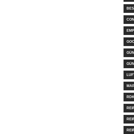
BES
CON
EMP
GO
GÜN
GÜN
LUF
MAR
RDK
REI
REI
REI