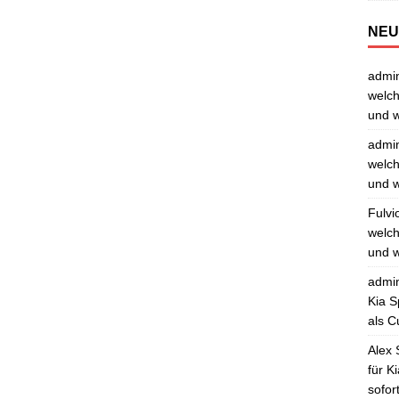
NEU
admi
welch
und w
admi
welch
und w
Fulvi
welch
und w
admi
Kia S
als C
Alex 
für K
sofor