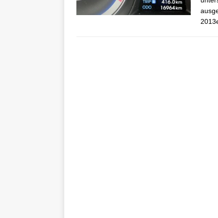
unter
ausge
2013e