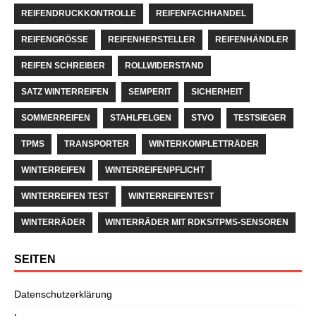
REIFENDRUCKKONTROLLE
REIFENFACHHANDEL
REIFENGRÖSSE
REIFENHERSTELLER
REIFENHÄNDLER
REIFEN SCHREIBER
ROLLWIDERSTAND
SATZ WINTERREIFEN
SEMPERIT
SICHERHEIT
SOMMERREIFEN
STAHLFELGEN
STVO
TESTSIEGER
TPMS
TRANSPORTER
WINTERKOMPLETTRÄDER
WINTERREIFEN
WINTERREIFENPFLICHT
WINTERREIFEN TEST
WINTERREIFENTEST
WINTERRÄDER
WINTERRÄDER MIT RDKS/TPMS-SENSOREN
SEITEN
Datenschutzerklärung