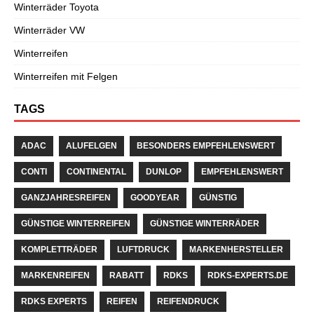
Winterräder Toyota
Winterräder VW
Winterreifen
Winterreifen mit Felgen
TAGS
ADAC
ALUFELGEN
BESONDERS EMPFEHLENSWERT
CONTI
CONTINENTAL
DUNLOP
EMPFEHLENSWERT
GANZJAHRESREIFEN
GOODYEAR
GÜNSTIG
GÜNSTIGE WINTERREIFEN
GÜNSTIGE WINTERRÄDER
KOMPLETTRÄDER
LUFTDRUCK
MARKENHERSTELLER
MARKENREIFEN
RABATT
RDKS
RDKS-EXPERTS.DE
RDKS EXPERTS
REIFEN
REIFENDRUCK