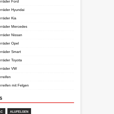
rräder Ford
rräder Hyundai
rräder Kia
erräder Mercedes
rräder Nissan
rräder Opel
rräder Smart
rräder Toyota
erräder VW
rreifen
rreifen mit Felgen
S
AC
ALUFELGEN