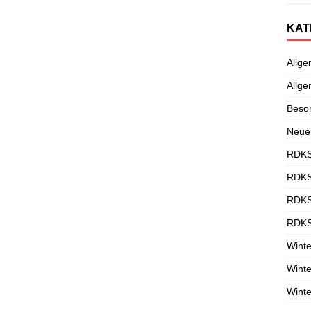
KAT
Allge
Allge
Beso
Neue
RDKS
RDKS
RDKS
RDKS
Winte
Winte
Winte