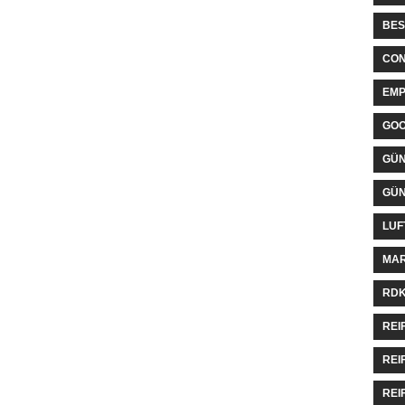
BES
CON
EMP
GO
GÜN
GÜN
LUF
MAR
RDK
REI
REI
REI