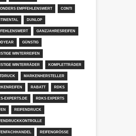
ONDERS EMPFEHLENSWERT
CONTI
TINENTAL
DUNLOP
FEHLENSWERT
GANZJAHRESREIFEN
ODYEAR
GÜNSTIG
STIGE WINTERREIFEN
STIGE WINTERRÄDER
KOMPLETTRÄDER
TDRUCK
MARKENHERSTELLER
KENREIFEN
RABATT
RDKS
S-EXPERTS.DE
RDKS EXPERTS
FEN
REIFENDRUCK
FENDRUCKKONTROLLE
FENFACHHANDEL
REIFENGRÖSSE