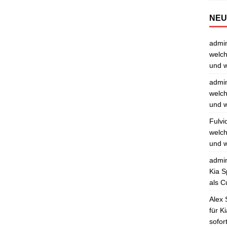
NEU
admi
welch
und w
admi
welch
und w
Fulvi
welch
und w
admi
Kia S
als C
Alex 
für K
sofor