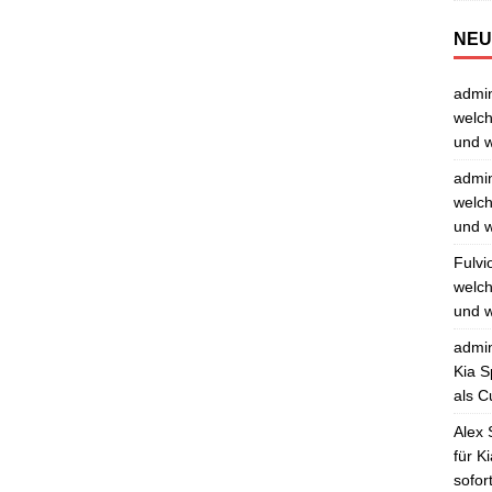
NEU
admi
welch
und w
admi
welch
und w
Fulvi
welch
und w
admi
Kia S
als C
Alex 
für K
sofor