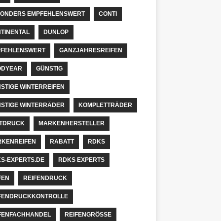
ONDERS EMPFEHLENSWERT
CONTI
TINENTAL
DUNLOP
FEHLENSWERT
GANZJAHRESREIFEN
ODYEAR
GÜNSTIG
STIGE WINTERREIFEN
STIGE WINTERRÄDER
KOMPLETTRÄDER
TDRUCK
MARKENHERSTELLER
KENREIFEN
RABATT
RDKS
S-EXPERTS.DE
RDKS EXPERTS
FEN
REIFENDRUCK
FENDRUCKKONTROLLE
FENFACHHANDEL
REIFENGRÖSSE