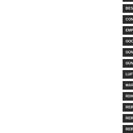
BES
CON
EMP
GO
GÜN
GÜN
LUF
MAR
RDK
REI
REI
REI