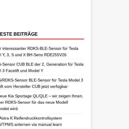
berraschungen gut. So auch als
[…]
ngelernt. Für diesen Anlernvorgang sind
issan Qashqai J11 berichtet. Nun
[…]
ensoren. Es wird hier der OE-RDKS
erschiedene Universal-RDKS Sensoren
ntsprechende Anlernwerkzeuge, wie
[…]
ensor VDO 52933-D9100 verwendet.
n. In unserem jüngsten RDKS-Test haben
…]
ir
[…]
ESTE BEITRÄGE
 interessanter RDKS-BLE-Sensor für Tesla
l Y, 3, S und X BH-Sens RDE255V26
Sensor CUB BLE der 2. Generation für Tesla
 3 Facelift und Model Y
/RDKS-Sensor BLE-Sensor für Tesla Model 3
ift vom Hersteller CUB jetzt verfügbar
eue Kia Sportage QL/QLE – wir zeigen Ihnen,
er RDKS-Sensor für das neue Modell
ndet wird.
Astra K Reifendruckkontrollsystem
/TPMS anlernen via manual learn