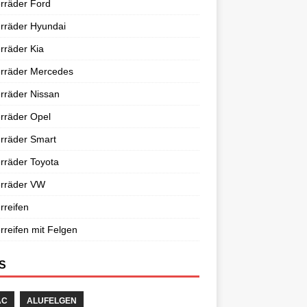
rräder Ford
rräder Hyundai
rräder Kia
erräder Mercedes
rräder Nissan
rräder Opel
rräder Smart
rräder Toyota
erräder VW
rreifen
rreifen mit Felgen
S
AC
ALUFELGEN