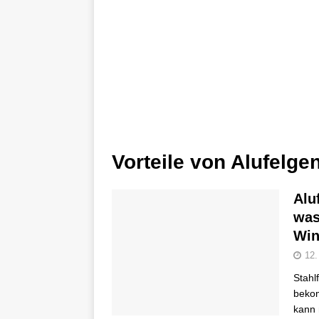
Vorteile von Alufelge
Alu
was
Win
12.
Stahl
bekom
kann 