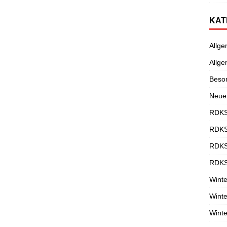
KAT
Allge
Allge
Beso
Neue
RDKS
RDKS
RDKS
RDKS
Winte
Winte
Winte