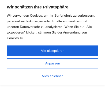
Wir schätzen Ihre Privatsphäre
Wir verwenden Cookies, um Ihr Surferlebnis zu verbessern,
personalisierte Anzeigen oder Inhalte einzusetzen und
RDKS.EXPERT
unseren Datenverkehr zu analysieren. Wenn Sie auf „Alle
akzeptieren" klicken, stimmen Sie der Anwendung von
TESTS, EXPERTEN-TIPPS RUND UM DAS THEMA RDKS UND
TPMS
Cookies zu.
Alle akzeptieren
Anpassen
Alles ablehnen