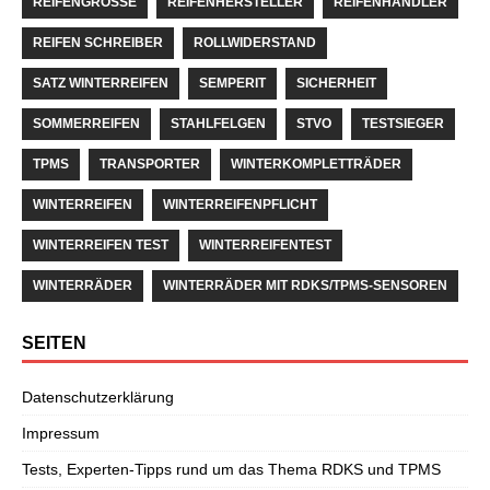
REIFENGRÖSSE
REIFENHERSTELLER
REIFENHÄNDLER
REIFEN SCHREIBER
ROLLWIDERSTAND
SATZ WINTERREIFEN
SEMPERIT
SICHERHEIT
SOMMERREIFEN
STAHLFELGEN
STVO
TESTSIEGER
TPMS
TRANSPORTER
WINTERKOMPLETTRÄDER
WINTERREIFEN
WINTERREIFENPFLICHT
WINTERREIFEN TEST
WINTERREIFENTEST
WINTERRÄDER
WINTERRÄDER MIT RDKS/TPMS-SENSOREN
SEITEN
Datenschutzerklärung
Impressum
Tests, Experten-Tipps rund um das Thema RDKS und TPMS