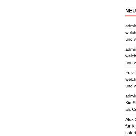
NEU
admi
welch
und w
admi
welch
und w
Fulvi
welch
und w
admi
Kia S
als C
Alex 
für K
sofor