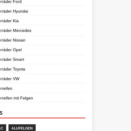
rräder Ford
rräder Hyundai
rräder Kia
erräder Mercedes
rräder Nissan
rräder Opel
rräder Smart
rräder Toyota
erräder VW
rreifen
rreifen mit Felgen
S
AC
ALUFELGEN