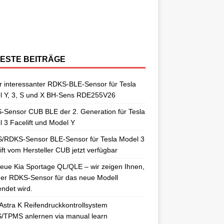
berraschungen gut. So auch als
[…]
ngelernt. Für diesen Anlernvorgang sind
issan Qashqai J11 berichtet. Nun
[…]
ensoren. Es wird hier der OE-RDKS
erschiedene Universal-RDKS Sensoren
ntsprechende Anlernwerkzeuge, wie
[…]
ensor VDO 52933-D9100 verwendet.
n. In unserem jüngsten RDKS-Test haben
…]
ir
[…]
ESTE BEITRÄGE
 interessanter RDKS-BLE-Sensor für Tesla
l Y, 3, S und X BH-Sens RDE255V26
Sensor CUB BLE der 2. Generation für Tesla
 3 Facelift und Model Y
/RDKS-Sensor BLE-Sensor für Tesla Model 3
ift vom Hersteller CUB jetzt verfügbar
eue Kia Sportage QL/QLE – wir zeigen Ihnen,
er RDKS-Sensor für das neue Modell
ndet wird.
Astra K Reifendruckkontrollsystem
/TPMS anlernen via manual learn