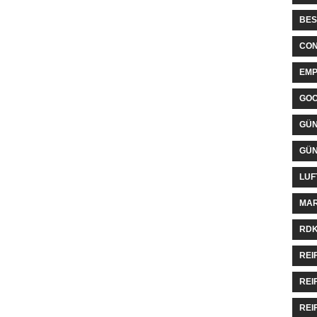
BES
CON
EMP
GO
GÜN
GÜN
LUF
MAR
RDK
REI
REI
REI