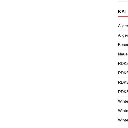
KAT
Allge
Allge
Beso
Neue
RDKS
RDKS
RDKS
RDKS
Winte
Winte
Winte