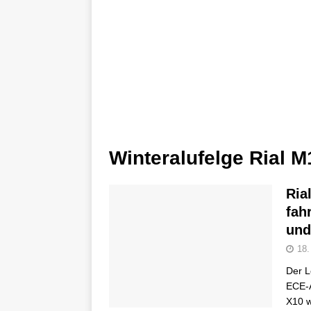
Winteralufelge Rial M
Ria
fah
und
18.
Der L
ECE-A
X10 w