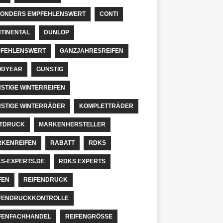
ONDERS EMPFEHLENSWERT
CONTI
TINENTAL
DUNLOP
FEHLENSWERT
GANZJAHRESREIFEN
ODYEAR
GÜNSTIG
STIGE WINTERREIFEN
STIGE WINTERRÄDER
KOMPLETTRÄDER
TDRUCK
MARKENHERSTELLER
KENREIFEN
RABATT
RDKS
S-EXPERTS.DE
RDKS EXPERTS
FEN
REIFENDRUCK
FENDRUCKKONTROLLE
FENFACHHANDEL
REIFENGRÖSSE