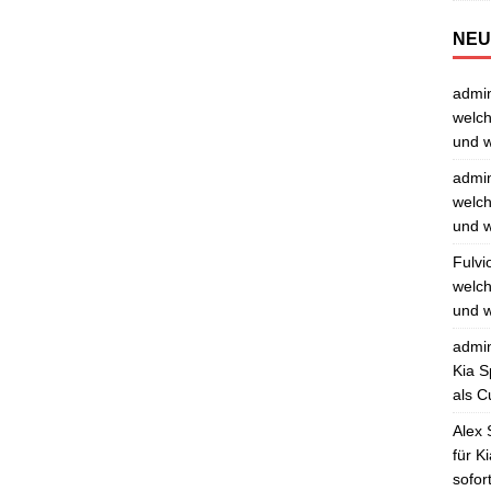
NEU
admi
welch
und w
admi
welch
und w
Fulvi
welch
und w
admi
Kia S
als C
Alex 
für K
sofor