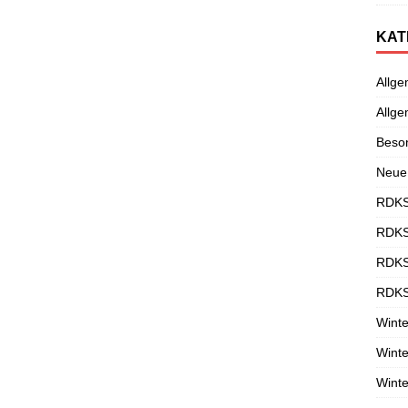
KAT
Allge
Allge
Beso
Neue
RDKS
RDKS
RDKS
RDKS
Winte
Winte
Winte