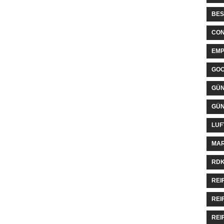
BES
CON
EMP
GO
GÜN
GÜN
LUF
MAR
RDK
REI
REI
REI