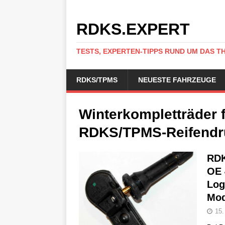
RDKS.EXPERT
TESTS, EXPERTEN-TIPPS RUND UM DAS T
RDKS/TPMS
NEUESTE FAHRZEUGE
Winterkompletträder f
RDKS/TPMS-Reifendr
RDK
OE 
Log
Mod
15.