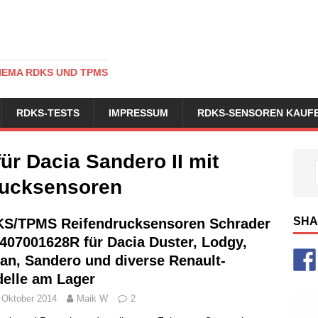
HEMA RDKS UND TPMS
RDKS-TESTS
IMPRESSUM
RDKS-SENSOREN KAUF
ür Dacia Sandero II mit
ucksensoren
SHA
S/TPMS Reifendrucksensoren Schrader
407001628R für Dacia Duster, Lodgy,
an, Sandero und diverse Renault-
elle am Lager
 Oktober 2014
Maik W
2