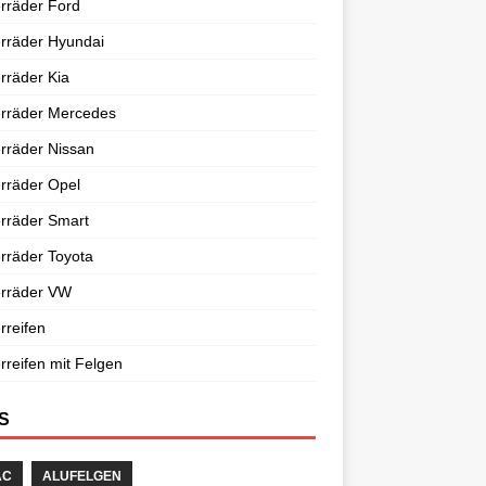
rräder Ford
rräder Hyundai
rräder Kia
erräder Mercedes
rräder Nissan
rräder Opel
rräder Smart
rräder Toyota
erräder VW
rreifen
rreifen mit Felgen
S
AC
ALUFELGEN