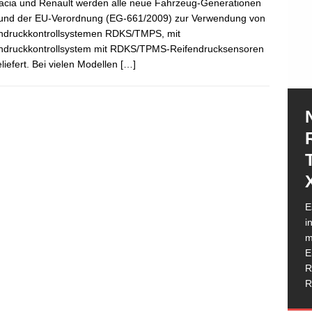
acia und Renault werden alle neue Fahrzeug-Generationen
und der EU-Verordnung (EG-661/2009) zur Verwendung von
ndruckkontrollsystemen RDKS/TMPS, mit
ndruckkontrollsystem mit RDKS/TPMS-Reifendrucksensoren
liefert. Bei vielen Modellen
[…]
N
E
e
i
e
m
h
I
E
G
T
R
W
I
D
D
R
g
M
b
w
K
d
R
H
T
R
K
R
P
a