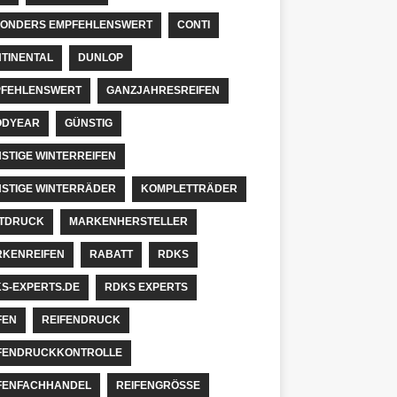
ONDERS EMPFEHLENSWERT
CONTI
TINENTAL
DUNLOP
FEHLENSWERT
GANZJAHRESREIFEN
ODYEAR
GÜNSTIG
STIGE WINTERREIFEN
STIGE WINTERRÄDER
KOMPLETTRÄDER
TDRUCK
MARKENHERSTELLER
KENREIFEN
RABATT
RDKS
S-EXPERTS.DE
RDKS EXPERTS
FEN
REIFENDRUCK
FENDRUCKKONTROLLE
FENFACHHANDEL
REIFENGRÖSSE