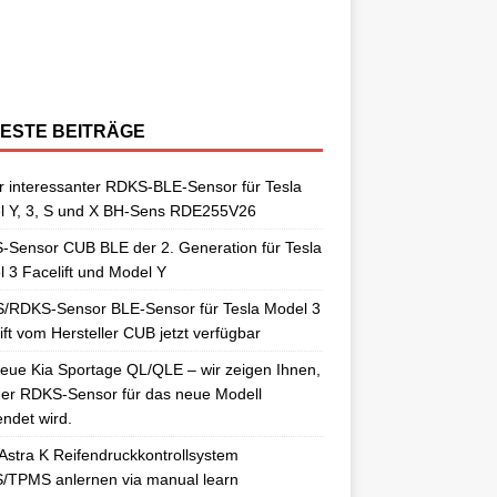
berraschungen gut. So auch als
[…]
ngelernt. Für diesen Anlernvorgang sind
issan Qashqai J11 berichtet. Nun
[…]
ensoren. Es wird hier der OE-RDKS
erschiedene Universal-RDKS Sensoren
ntsprechende Anlernwerkzeuge, wie
[…]
ensor VDO 52933-D9100 verwendet.
n. In unserem jüngsten RDKS-Test haben
…]
ir
[…]
ESTE BEITRÄGE
 interessanter RDKS-BLE-Sensor für Tesla
l Y, 3, S und X BH-Sens RDE255V26
Sensor CUB BLE der 2. Generation für Tesla
 3 Facelift und Model Y
/RDKS-Sensor BLE-Sensor für Tesla Model 3
ift vom Hersteller CUB jetzt verfügbar
eue Kia Sportage QL/QLE – wir zeigen Ihnen,
er RDKS-Sensor für das neue Modell
ndet wird.
Astra K Reifendruckkontrollsystem
/TPMS anlernen via manual learn