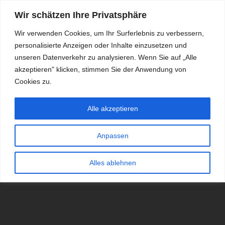
Wir schätzen Ihre Privatsphäre
Wir verwenden Cookies, um Ihr Surferlebnis zu verbessern,
personalisierte Anzeigen oder Inhalte einzusetzen und
RDKS.EXPERT
unseren Datenverkehr zu analysieren. Wenn Sie auf „Alle
akzeptieren" klicken, stimmen Sie der Anwendung von
TESTS, EXPERTEN-TIPPS RUND UM DAS THEMA RDKS UND
TPMS
Cookies zu.
Alle akzeptieren
Anpassen
Alles ablehnen