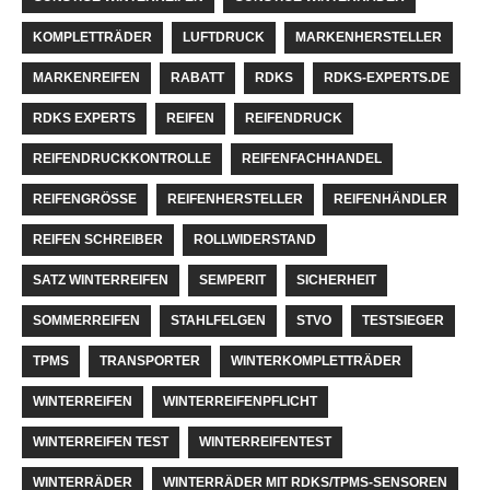
KOMPLETTRÄDER
LUFTDRUCK
MARKENHERSTELLER
MARKENREIFEN
RABATT
RDKS
RDKS-EXPERTS.DE
RDKS EXPERTS
REIFEN
REIFENDRUCK
REIFENDRUCKKONTROLLE
REIFENFACHHANDEL
REIFENGRÖSSE
REIFENHERSTELLER
REIFENHÄNDLER
REIFEN SCHREIBER
ROLLWIDERSTAND
SATZ WINTERREIFEN
SEMPERIT
SICHERHEIT
SOMMERREIFEN
STAHLFELGEN
STVO
TESTSIEGER
TPMS
TRANSPORTER
WINTERKOMPLETTRÄDER
WINTERREIFEN
WINTERREIFENPFLICHT
WINTERREIFEN TEST
WINTERREIFENTEST
WINTERRÄDER
WINTERRÄDER MIT RDKS/TPMS-SENSOREN