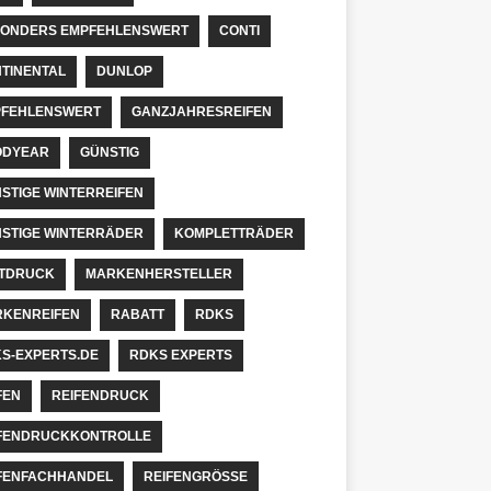
ONDERS EMPFEHLENSWERT
CONTI
TINENTAL
DUNLOP
FEHLENSWERT
GANZJAHRESREIFEN
ODYEAR
GÜNSTIG
STIGE WINTERREIFEN
STIGE WINTERRÄDER
KOMPLETTRÄDER
TDRUCK
MARKENHERSTELLER
KENREIFEN
RABATT
RDKS
S-EXPERTS.DE
RDKS EXPERTS
FEN
REIFENDRUCK
FENDRUCKKONTROLLE
FENFACHHANDEL
REIFENGRÖSSE