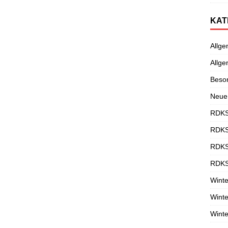
KAT
Allge
Allge
Beso
Neue
RDKS
RDKS
RDKS
RDKS
Winte
Winte
Winte