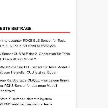
berraschungen gut. So auch als
[…]
ngelernt. Für diesen Anlernvorgang sind
issan Qashqai J11 berichtet. Nun
[…]
ensoren. Es wird hier der OE-RDKS
erschiedene Universal-RDKS Sensoren
ntsprechende Anlernwerkzeuge, wie
[…]
ensor VDO 52933-D9100 verwendet.
n. In unserem jüngsten RDKS-Test haben
…]
ir
[…]
ESTE BEITRÄGE
 interessanter RDKS-BLE-Sensor für Tesla
l Y, 3, S und X BH-Sens RDE255V26
Sensor CUB BLE der 2. Generation für Tesla
 3 Facelift und Model Y
/RDKS-Sensor BLE-Sensor für Tesla Model 3
ift vom Hersteller CUB jetzt verfügbar
eue Kia Sportage QL/QLE – wir zeigen Ihnen,
er RDKS-Sensor für das neue Modell
ndet wird.
Astra K Reifendruckkontrollsystem
/TPMS anlernen via manual learn