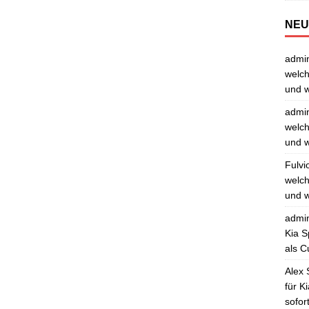
NEU
admi
welch
und w
admi
welch
und w
Fulvi
welch
und w
admi
Kia S
als C
Alex 
für K
sofor