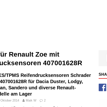
ür Renault Zoe mit
ucksensoren 407001628R
SHA
S/TPMS Reifendrucksensoren Schrader
407001628R für Dacia Duster, Lodgy,
an, Sandero und diverse Renault-
elle am Lager
 Oktober 2014
Maik W
2