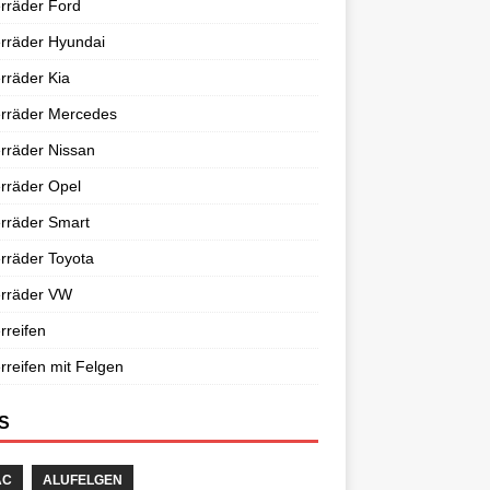
rräder Ford
rräder Hyundai
rräder Kia
erräder Mercedes
rräder Nissan
rräder Opel
rräder Smart
rräder Toyota
erräder VW
rreifen
rreifen mit Felgen
S
AC
ALUFELGEN