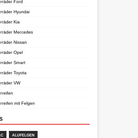
rräder Ford
rräder Hyundai
rräder Kia
erräder Mercedes
rräder Nissan
rräder Opel
rräder Smart
rräder Toyota
erräder VW
rreifen
rreifen mit Felgen
S
AC
ALUFELGEN