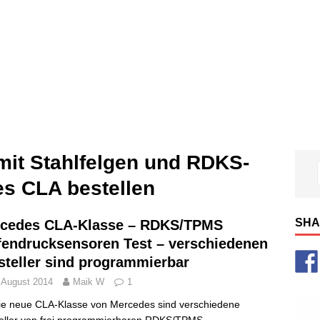
mit Stahlfelgen und RDKS-
s CLA bestellen
SHA
cedes CLA-Klasse – RDKS/TPMS
fendrucksensoren Test – verschiedenen
steller sind programmierbar
 August 2014
Maik W
1
ie neue CLA-Klasse von Mercedes sind verschiedene