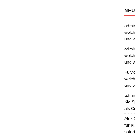
NEU
admi
welch
und w
admi
welch
und w
Fulvi
welch
und w
admi
Kia S
als C
Alex 
für K
sofor