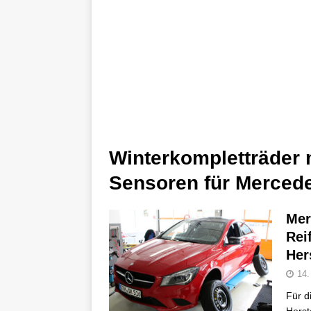
Winterkompletträder 
Sensoren für Mercede
Mer
Rei
Her
14.
Für d