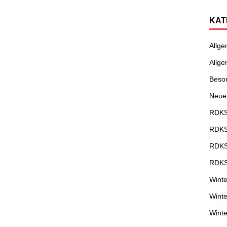
KAT
Allge
Allge
Beso
Neue
RDKS
RDKS
RDKS
RDKS
Winte
Winte
Winte