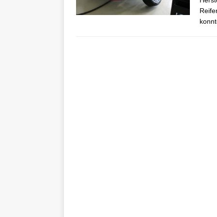
Herst
Reife
konnt