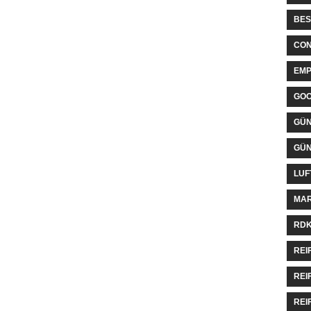
BES
CON
EMP
GO
GÜN
GÜN
LUF
MAR
RDK
REI
REI
REI