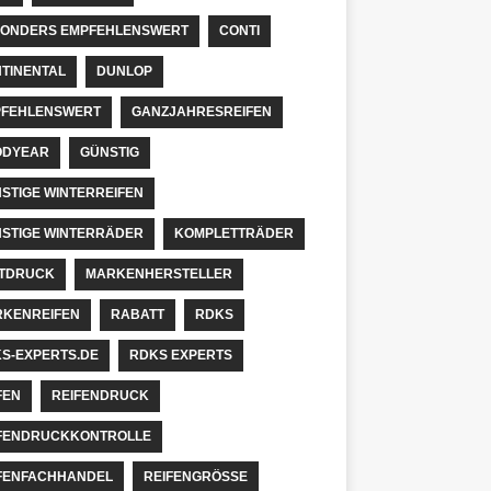
ONDERS EMPFEHLENSWERT
CONTI
TINENTAL
DUNLOP
FEHLENSWERT
GANZJAHRESREIFEN
ODYEAR
GÜNSTIG
STIGE WINTERREIFEN
STIGE WINTERRÄDER
KOMPLETTRÄDER
TDRUCK
MARKENHERSTELLER
KENREIFEN
RABATT
RDKS
S-EXPERTS.DE
RDKS EXPERTS
FEN
REIFENDRUCK
FENDRUCKKONTROLLE
FENFACHHANDEL
REIFENGRÖSSE