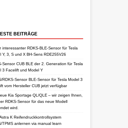
berraschungen gut. So auch als
[…]
ngelernt. Für diesen Anlernvorgang sind
issan Qashqai J11 berichtet. Nun
[…]
ensoren. Es wird hier der OE-RDKS
erschiedene Universal-RDKS Sensoren
ntsprechende Anlernwerkzeuge, wie
[…]
ensor VDO 52933-D9100 verwendet.
n. In unserem jüngsten RDKS-Test haben
…]
ir
[…]
ESTE BEITRÄGE
 interessanter RDKS-BLE-Sensor für Tesla
l Y, 3, S und X BH-Sens RDE255V26
Sensor CUB BLE der 2. Generation für Tesla
 3 Facelift und Model Y
/RDKS-Sensor BLE-Sensor für Tesla Model 3
ift vom Hersteller CUB jetzt verfügbar
eue Kia Sportage QL/QLE – wir zeigen Ihnen,
er RDKS-Sensor für das neue Modell
ndet wird.
Astra K Reifendruckkontrollsystem
/TPMS anlernen via manual learn