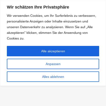
Wir schätzen Ihre Privatsphäre
Wir verwenden Cookies, um Ihr Surferlebnis zu verbessern,
personalisierte Anzeigen oder Inhalte einzusetzen und
RDKS.EXPERT
unseren Datenverkehr zu analysieren. Wenn Sie auf „Alle
akzeptieren" klicken, stimmen Sie der Anwendung von
TESTS, EXPERTEN-TIPPS RUND UM DAS THEMA RDKS UND
TPMS
Cookies zu.
Alle akzeptieren
Anpassen
Alles ablehnen