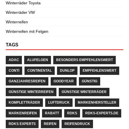
Winterräder Toyota
Winterräder VW
Winterreifen
Winterreifen mit Felgen
TAGS
ADAC
ALUFELGEN
BESONDERS EMPFEHLENSWERT
CONTI
CONTINENTAL
DUNLOP
EMPFEHLENSWERT
GANZJAHRESREIFEN
GOODYEAR
GÜNSTIG
GÜNSTIGE WINTERREIFEN
GÜNSTIGE WINTERRÄDER
KOMPLETTRÄDER
LUFTDRUCK
MARKENHERSTELLER
MARKENREIFEN
RABATT
RDKS
RDKS-EXPERTS.DE
RDKS EXPERTS
REIFEN
REIFENDRUCK