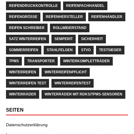
REIFENDRUCKKONTROLLE
REIFENFACHHANDEL
REIFENGRÖSSE
REIFENHERSTELLER
REIFENHÄNDLER
REIFEN SCHREIBER
ROLLWIDERSTAND
SATZ WINTERREIFEN
SEMPERIT
SICHERHEIT
SOMMERREIFEN
STAHLFELGEN
STVO
TESTSIEGER
TPMS
TRANSPORTER
WINTERKOMPLETTRÄDER
WINTERREIFEN
WINTERREIFENPFLICHT
WINTERREIFEN TEST
WINTERREIFENTEST
WINTERRÄDER
WINTERRÄDER MIT RDKS/TPMS-SENSOREN
SEITEN
Datenschutzerklärung