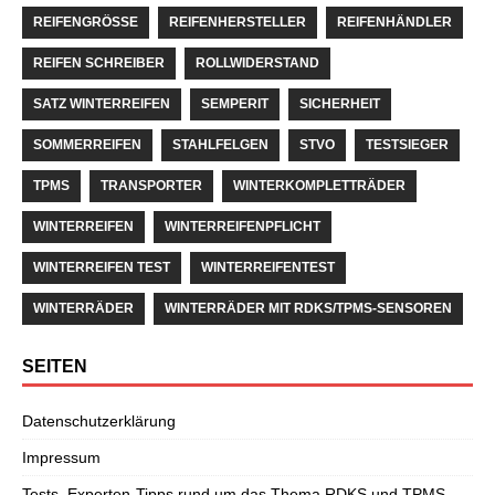
REIFENGRÖSSE
REIFENHERSTELLER
REIFENHÄNDLER
REIFEN SCHREIBER
ROLLWIDERSTAND
SATZ WINTERREIFEN
SEMPERIT
SICHERHEIT
SOMMERREIFEN
STAHLFELGEN
STVO
TESTSIEGER
TPMS
TRANSPORTER
WINTERKOMPLETTRÄDER
WINTERREIFEN
WINTERREIFENPFLICHT
WINTERREIFEN TEST
WINTERREIFENTEST
WINTERRÄDER
WINTERRÄDER MIT RDKS/TPMS-SENSOREN
SEITEN
Datenschutzerklärung
Impressum
Tests, Experten-Tipps rund um das Thema RDKS und TPMS