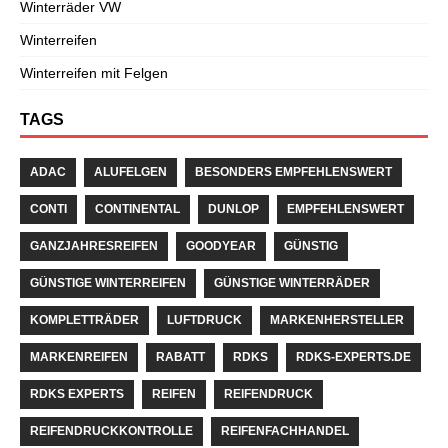
Winterräder VW
Winterreifen
Winterreifen mit Felgen
TAGS
ADAC
ALUFELGEN
BESONDERS EMPFEHLENSWERT
CONTI
CONTINENTAL
DUNLOP
EMPFEHLENSWERT
GANZJAHRESREIFEN
GOODYEAR
GÜNSTIG
GÜNSTIGE WINTERREIFEN
GÜNSTIGE WINTERRÄDER
KOMPLETTRÄDER
LUFTDRUCK
MARKENHERSTELLER
MARKENREIFEN
RABATT
RDKS
RDKS-EXPERTS.DE
RDKS EXPERTS
REIFEN
REIFENDRUCK
REIFENDRUCKKONTROLLE
REIFENFACHHANDEL