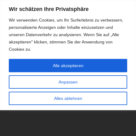
Wir schätzen Ihre Privatsphäre
Wir verwenden Cookies, um Ihr Surferlebnis zu verbessern,
personalisierte Anzeigen oder Inhalte einzusetzen und
RDKS.EXPERT
unseren Datenverkehr zu analysieren. Wenn Sie auf „Alle
akzeptieren" klicken, stimmen Sie der Anwendung von
TESTS, EXPERTEN-TIPPS RUND UM DAS THEMA RDKS UND
TPMS
Cookies zu.
Alle akzeptieren
Anpassen
Alles ablehnen