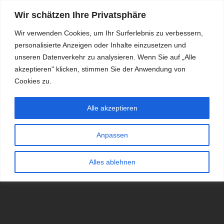
Wir schätzen Ihre Privatsphäre
Wir verwenden Cookies, um Ihr Surferlebnis zu verbessern,
personalisierte Anzeigen oder Inhalte einzusetzen und
RDKS.EXPERT
unseren Datenverkehr zu analysieren. Wenn Sie auf „Alle
akzeptieren" klicken, stimmen Sie der Anwendung von
TESTS, EXPERTEN-TIPPS RUND UM DAS THEMA RDKS UND
TPMS
Cookies zu.
Alle akzeptieren
Anpassen
Alles ablehnen