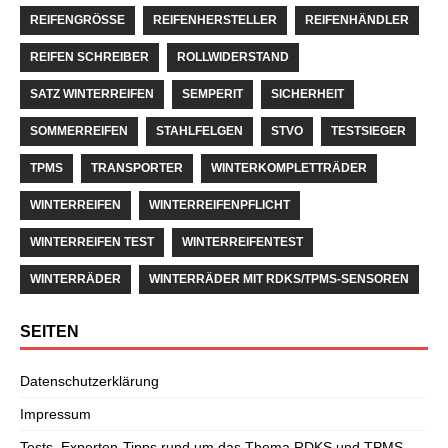
REIFENGRÖSSE
REIFENHERSTELLER
REIFENHÄNDLER
REIFEN SCHREIBER
ROLLWIDERSTAND
SATZ WINTERREIFEN
SEMPERIT
SICHERHEIT
SOMMERREIFEN
STAHLFELGEN
STVO
TESTSIEGER
TPMS
TRANSPORTER
WINTERKOMPLETTRÄDER
WINTERREIFEN
WINTERREIFENPFLICHT
WINTERREIFEN TEST
WINTERREIFENTEST
WINTERRÄDER
WINTERRÄDER MIT RDKS/TPMS-SENSOREN
SEITEN
Datenschutzerklärung
Impressum
Tests, Experten-Tipps rund um das Thema RDKS und TPMS