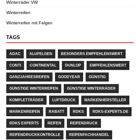
Winterräder VW
Winterreifen
Winterreifen mit Felgen
TAGS
ADAC
ALUFELGEN
BESONDERS EMPFEHLENSWERT
CONTI
CONTINENTAL
DUNLOP
EMPFEHLENSWERT
GANZJAHRESREIFEN
GOODYEAR
GÜNSTIG
GÜNSTIGE WINTERREIFEN
GÜNSTIGE WINTERRÄDER
KOMPLETTRÄDER
LUFTDRUCK
MARKENHERSTELLER
MARKENREIFEN
RABATT
RDKS
RDKS-EXPERTS.DE
RDKS EXPERTS
REIFEN
REIFENDRUCK
REIFENDRUCKKONTROLLE
REIFENFACHHANDEL