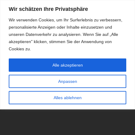
Wir schätzen Ihre Privatsphäre
Wir verwenden Cookies, um Ihr Surferlebnis zu verbessern,
personalisierte Anzeigen oder Inhalte einzusetzen und
RDKS.EXPERT
unseren Datenverkehr zu analysieren. Wenn Sie auf „Alle
akzeptieren" klicken, stimmen Sie der Anwendung von
TESTS, EXPERTEN-TIPPS RUND UM DAS THEMA RDKS UND
TPMS
Cookies zu.
Alle akzeptieren
Anpassen
Alles ablehnen