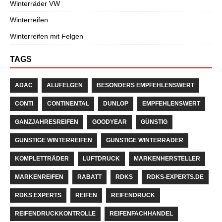
Winterräder VW
Winterreifen
Winterreifen mit Felgen
TAGS
ADAC
ALUFELGEN
BESONDERS EMPFEHLENSWERT
CONTI
CONTINENTAL
DUNLOP
EMPFEHLENSWERT
GANZJAHRESREIFEN
GOODYEAR
GÜNSTIG
GÜNSTIGE WINTERREIFEN
GÜNSTIGE WINTERRÄDER
KOMPLETTRÄDER
LUFTDRUCK
MARKENHERSTELLER
MARKENREIFEN
RABATT
RDKS
RDKS-EXPERTS.DE
RDKS EXPERTS
REIFEN
REIFENDRUCK
REIFENDRUCKKONTROLLE
REIFENFACHHANDEL