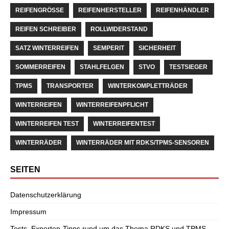
REIFENGRÖSSE
REIFENHERSTELLER
REIFENHÄNDLER
REIFEN SCHREIBER
ROLLWIDERSTAND
SATZ WINTERREIFEN
SEMPERIT
SICHERHEIT
SOMMERREIFEN
STAHLFELGEN
STVO
TESTSIEGER
TPMS
TRANSPORTER
WINTERKOMPLETTRÄDER
WINTERREIFEN
WINTERREIFENPFLICHT
WINTERREIFEN TEST
WINTERREIFENTEST
WINTERRÄDER
WINTERRÄDER MIT RDKS/TPMS-SENSOREN
SEITEN
Datenschutzerklärung
Impressum
Tests, Experten-Tipps rund um das Thema RDKS und TPMS