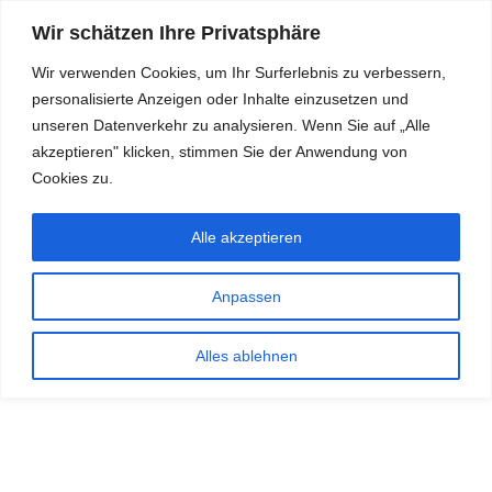
Wir schätzen Ihre Privatsphäre
Wir verwenden Cookies, um Ihr Surferlebnis zu verbessern,
personalisierte Anzeigen oder Inhalte einzusetzen und
RDKS.EXPERT
unseren Datenverkehr zu analysieren. Wenn Sie auf „Alle
akzeptieren" klicken, stimmen Sie der Anwendung von
TESTS, EXPERTEN-TIPPS RUND UM DAS THEMA RDKS UND
TPMS
Cookies zu.
Alle akzeptieren
Anpassen
Alles ablehnen