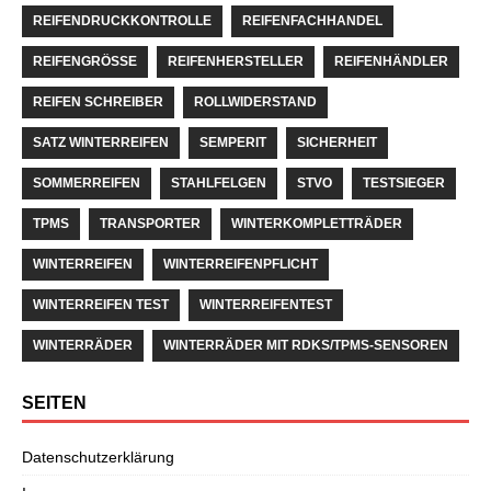
REIFENDRUCKKONTROLLE
REIFENFACHHANDEL
REIFENGRÖSSE
REIFENHERSTELLER
REIFENHÄNDLER
REIFEN SCHREIBER
ROLLWIDERSTAND
SATZ WINTERREIFEN
SEMPERIT
SICHERHEIT
SOMMERREIFEN
STAHLFELGEN
STVO
TESTSIEGER
TPMS
TRANSPORTER
WINTERKOMPLETTRÄDER
WINTERREIFEN
WINTERREIFENPFLICHT
WINTERREIFEN TEST
WINTERREIFENTEST
WINTERRÄDER
WINTERRÄDER MIT RDKS/TPMS-SENSOREN
SEITEN
Datenschutzerklärung