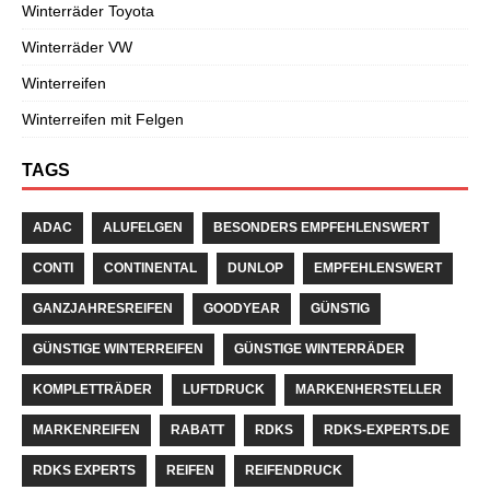
Winterräder Toyota
Winterräder VW
Winterreifen
Winterreifen mit Felgen
TAGS
ADAC
ALUFELGEN
BESONDERS EMPFEHLENSWERT
CONTI
CONTINENTAL
DUNLOP
EMPFEHLENSWERT
GANZJAHRESREIFEN
GOODYEAR
GÜNSTIG
GÜNSTIGE WINTERREIFEN
GÜNSTIGE WINTERRÄDER
KOMPLETTRÄDER
LUFTDRUCK
MARKENHERSTELLER
MARKENREIFEN
RABATT
RDKS
RDKS-EXPERTS.DE
RDKS EXPERTS
REIFEN
REIFENDRUCK