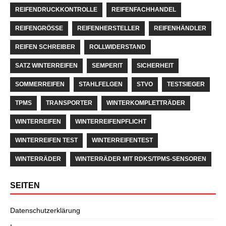
REIFENDRUCKKONTROLLE
REIFENFACHHANDEL
REIFENGRÖSSE
REIFENHERSTELLER
REIFENHÄNDLER
REIFEN SCHREIBER
ROLLWIDERSTAND
SATZ WINTERREIFEN
SEMPERIT
SICHERHEIT
SOMMERREIFEN
STAHLFELGEN
STVO
TESTSIEGER
TPMS
TRANSPORTER
WINTERKOMPLETTRÄDER
WINTERREIFEN
WINTERREIFENPFLICHT
WINTERREIFEN TEST
WINTERREIFENTEST
WINTERRÄDER
WINTERRÄDER MIT RDKS/TPMS-SENSOREN
SEITEN
Datenschutzerklärung