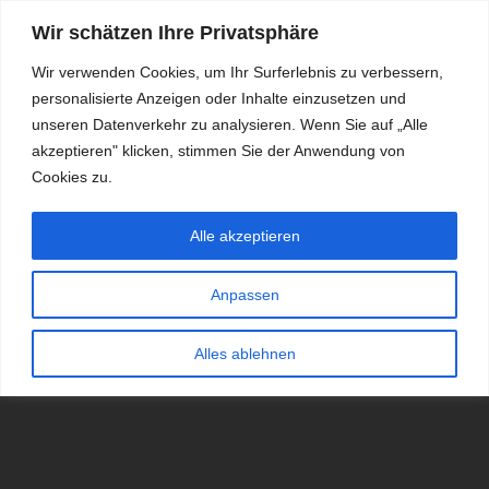
Wir schätzen Ihre Privatsphäre
Wir verwenden Cookies, um Ihr Surferlebnis zu verbessern,
personalisierte Anzeigen oder Inhalte einzusetzen und
RDKS.EXPERT
unseren Datenverkehr zu analysieren. Wenn Sie auf „Alle
akzeptieren" klicken, stimmen Sie der Anwendung von
TESTS, EXPERTEN-TIPPS RUND UM DAS THEMA RDKS UND
TPMS
Cookies zu.
Alle akzeptieren
Anpassen
Alles ablehnen