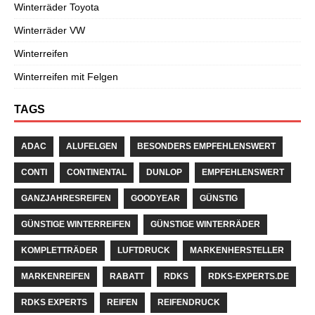
Winterräder Toyota
Winterräder VW
Winterreifen
Winterreifen mit Felgen
TAGS
ADAC
ALUFELGEN
BESONDERS EMPFEHLENSWERT
CONTI
CONTINENTAL
DUNLOP
EMPFEHLENSWERT
GANZJAHRESREIFEN
GOODYEAR
GÜNSTIG
GÜNSTIGE WINTERREIFEN
GÜNSTIGE WINTERRÄDER
KOMPLETTRÄDER
LUFTDRUCK
MARKENHERSTELLER
MARKENREIFEN
RABATT
RDKS
RDKS-EXPERTS.DE
RDKS EXPERTS
REIFEN
REIFENDRUCK