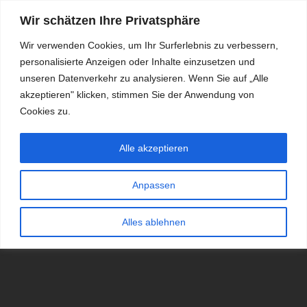
Wir schätzen Ihre Privatsphäre
Wir verwenden Cookies, um Ihr Surferlebnis zu verbessern,
personalisierte Anzeigen oder Inhalte einzusetzen und
RDKS.EXPERT
unseren Datenverkehr zu analysieren. Wenn Sie auf „Alle
akzeptieren" klicken, stimmen Sie der Anwendung von
TESTS, EXPERTEN-TIPPS RUND UM DAS THEMA RDKS UND
TPMS
Cookies zu.
Alle akzeptieren
Anpassen
Alles ablehnen