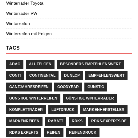
Winterräder Toyota
Winterräder VW
Winterreifen
Winterreifen mit Felgen
TAGS
ADAC
ALUFELGEN
BESONDERS EMPFEHLENSWERT
CONTI
CONTINENTAL
DUNLOP
EMPFEHLENSWERT
GANZJAHRESREIFEN
GOODYEAR
GÜNSTIG
GÜNSTIGE WINTERREIFEN
GÜNSTIGE WINTERRÄDER
KOMPLETTRÄDER
LUFTDRUCK
MARKENHERSTELLER
MARKENREIFEN
RABATT
RDKS
RDKS-EXPERTS.DE
RDKS EXPERTS
REIFEN
REIFENDRUCK