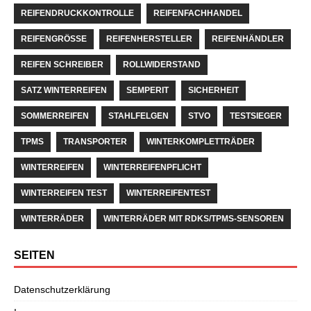
REIFENDRUCKKONTROLLE
REIFENFACHHANDEL
REIFENGRÖSSE
REIFENHERSTELLER
REIFENHÄNDLER
REIFEN SCHREIBER
ROLLWIDERSTAND
SATZ WINTERREIFEN
SEMPERIT
SICHERHEIT
SOMMERREIFEN
STAHLFELGEN
STVO
TESTSIEGER
TPMS
TRANSPORTER
WINTERKOMPLETTRÄDER
WINTERREIFEN
WINTERREIFENPFLICHT
WINTERREIFEN TEST
WINTERREIFENTEST
WINTERRÄDER
WINTERRÄDER MIT RDKS/TPMS-SENSOREN
SEITEN
Datenschutzerklärung