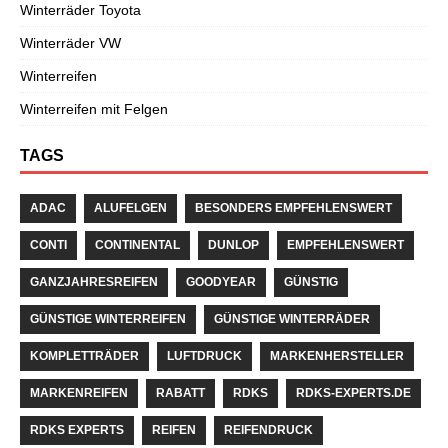
Winterräder Toyota
Winterräder VW
Winterreifen
Winterreifen mit Felgen
TAGS
ADAC
ALUFELGEN
BESONDERS EMPFEHLENSWERT
CONTI
CONTINENTAL
DUNLOP
EMPFEHLENSWERT
GANZJAHRESREIFEN
GOODYEAR
GÜNSTIG
GÜNSTIGE WINTERREIFEN
GÜNSTIGE WINTERRÄDER
KOMPLETTRÄDER
LUFTDRUCK
MARKENHERSTELLER
MARKENREIFEN
RABATT
RDKS
RDKS-EXPERTS.DE
RDKS EXPERTS
REIFEN
REIFENDRUCK