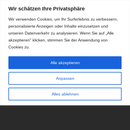
Wir schätzen Ihre Privatsphäre
Wir verwenden Cookies, um Ihr Surferlebnis zu verbessern,
personalisierte Anzeigen oder Inhalte einzusetzen und
RDKS.EXPERT
unseren Datenverkehr zu analysieren. Wenn Sie auf „Alle
akzeptieren" klicken, stimmen Sie der Anwendung von
TESTS, EXPERTEN-TIPPS RUND UM DAS THEMA RDKS UND
TPMS
Cookies zu.
Alle akzeptieren
Anpassen
Alles ablehnen