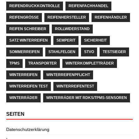
REIFENDRUCKKONTROLLE
REIFENFACHHANDEL
REIFENGRÖSSE
REIFENHERSTELLER
REIFENHÄNDLER
REIFEN SCHREIBER
ROLLWIDERSTAND
SATZ WINTERREIFEN
SEMPERIT
SICHERHEIT
SOMMERREIFEN
STAHLFELGEN
STVO
TESTSIEGER
TPMS
TRANSPORTER
WINTERKOMPLETTRÄDER
WINTERREIFEN
WINTERREIFENPFLICHT
WINTERREIFEN TEST
WINTERREIFENTEST
WINTERRÄDER
WINTERRÄDER MIT RDKS/TPMS-SENSOREN
SEITEN
Datenschutzerklärung