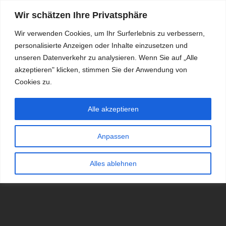
Wir schätzen Ihre Privatsphäre
Wir verwenden Cookies, um Ihr Surferlebnis zu verbessern,
personalisierte Anzeigen oder Inhalte einzusetzen und
RDKS.EXPERT
unseren Datenverkehr zu analysieren. Wenn Sie auf „Alle
akzeptieren" klicken, stimmen Sie der Anwendung von
TESTS, EXPERTEN-TIPPS RUND UM DAS THEMA RDKS UND
TPMS
Cookies zu.
Alle akzeptieren
Anpassen
Alles ablehnen