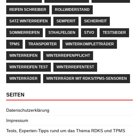
REIFEN SCHREIBER
ROLLWIDERSTAND
SATZ WINTERREIFEN
SEMPERIT
SICHERHEIT
SOMMERREIFEN
STAHLFELGEN
STVO
TESTSIEGER
TPMS
TRANSPORTER
WINTERKOMPLETTRÄDER
WINTERREIFEN
WINTERREIFENPFLICHT
WINTERREIFEN TEST
WINTERREIFENTEST
WINTERRÄDER
WINTERRÄDER MIT RDKS/TPMS-SENSOREN
SEITEN
Datenschutzerklärung
Impressum
Tests, Experten-Tipps rund um das Thema RDKS und TPMS