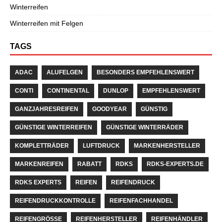
Winterreifen
Winterreifen mit Felgen
TAGS
ADAC
ALUFELGEN
BESONDERS EMPFEHLENSWERT
CONTI
CONTINENTAL
DUNLOP
EMPFEHLENSWERT
GANZJAHRESREIFEN
GOODYEAR
GÜNSTIG
GÜNSTIGE WINTERREIFEN
GÜNSTIGE WINTERRÄDER
KOMPLETTRÄDER
LUFTDRUCK
MARKENHERSTELLER
MARKENREIFEN
RABATT
RDKS
RDKS-EXPERTS.DE
RDKS EXPERTS
REIFEN
REIFENDRUCK
REIFENDRUCKKONTROLLE
REIFENFACHHANDEL
REIFENGRÖSSE
REIFENHERSTELLER
REIFENHÄNDLER