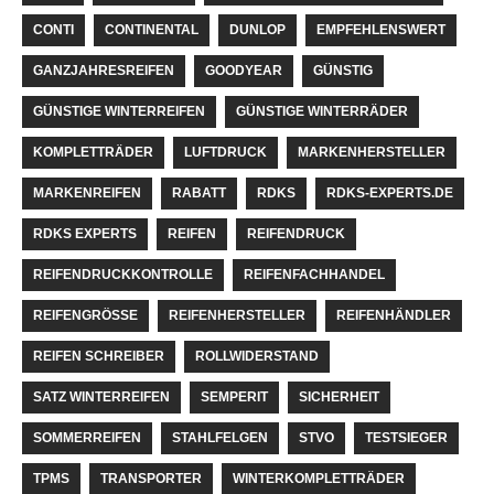
CONTI
CONTINENTAL
DUNLOP
EMPFEHLENSWERT
GANZJAHRESREIFEN
GOODYEAR
GÜNSTIG
GÜNSTIGE WINTERREIFEN
GÜNSTIGE WINTERRÄDER
KOMPLETTRÄDER
LUFTDRUCK
MARKENHERSTELLER
MARKENREIFEN
RABATT
RDKS
RDKS-EXPERTS.DE
RDKS EXPERTS
REIFEN
REIFENDRUCK
REIFENDRUCKKONTROLLE
REIFENFACHHANDEL
REIFENGRÖSSE
REIFENHERSTELLER
REIFENHÄNDLER
REIFEN SCHREIBER
ROLLWIDERSTAND
SATZ WINTERREIFEN
SEMPERIT
SICHERHEIT
SOMMERREIFEN
STAHLFELGEN
STVO
TESTSIEGER
TPMS
TRANSPORTER
WINTERKOMPLETTRÄDER