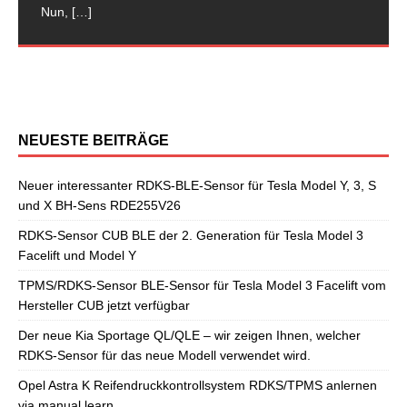
Nun,
[…]
und Model Y VS-62T039Q Tesla ist ja bekanntlich
TL/TLE auf dem Markt gekommen. Der neue Tucson
bereits über den neuen Renault Kadjar und seiner
ein aktivies Reifendruckkontrollsystem mit RDKS-
Opel Karl schon Programmiermöglichkeiten für
Wie auch schon vom Vorgängermodell bekannt, wird
immer für Überraschungen gut. So auch als
[…]
löst den Hyundai iX35 im begehrten SUV-Segment ab,
Verwandtschaft zum Nissan Qashqai J11 berichtet. Nun
Sensoren. Es wird hier der OE-RDKS Sensor VDO
verschiedene Universal-RDKS Sensoren an. In unserem
beim neuen Opel Astra K das Reifendruckkontrollsystem
[…]
[…]
52933-D9100 verwendet.
jüngsten RDKS-Test haben wir
[…]
[…]
via manual learn angelernt. Für diesen Anlernvorgang
sind entsprechende Anlernwerkzeuge, wie
[…]
NEUESTE BEITRÄGE
Neuer interessanter RDKS-BLE-Sensor für Tesla Model Y, 3, S
und X BH-Sens RDE255V26
RDKS-Sensor CUB BLE der 2. Generation für Tesla Model 3
Facelift und Model Y
TPMS/RDKS-Sensor BLE-Sensor für Tesla Model 3 Facelift vom
Hersteller CUB jetzt verfügbar
Der neue Kia Sportage QL/QLE – wir zeigen Ihnen, welcher
RDKS-Sensor für das neue Modell verwendet wird.
Opel Astra K Reifendruckkontrollsystem RDKS/TPMS anlernen
via manual learn