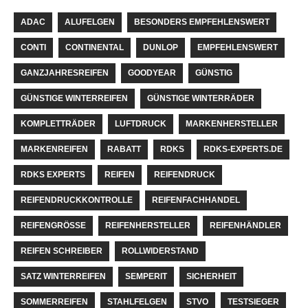
ADAC
ALUFELGEN
BESONDERS EMPFEHLENSWERT
CONTI
CONTINENTAL
DUNLOP
EMPFEHLENSWERT
GANZJAHRESREIFEN
GOODYEAR
GÜNSTIG
GÜNSTIGE WINTERREIFEN
GÜNSTIGE WINTERRÄDER
KOMPLETTRÄDER
LUFTDRUCK
MARKENHERSTELLER
MARKENREIFEN
RABATT
RDKS
RDKS-EXPERTS.DE
RDKS EXPERTS
REIFEN
REIFENDRUCK
REIFENDRUCKKONTROLLE
REIFENFACHHANDEL
REIFENGRÖSSE
REIFENHERSTELLER
REIFENHÄNDLER
REIFEN SCHREIBER
ROLLWIDERSTAND
SATZ WINTERREIFEN
SEMPERIT
SICHERHEIT
SOMMERREIFEN
STAHLFELGEN
STVO
TESTSIEGER