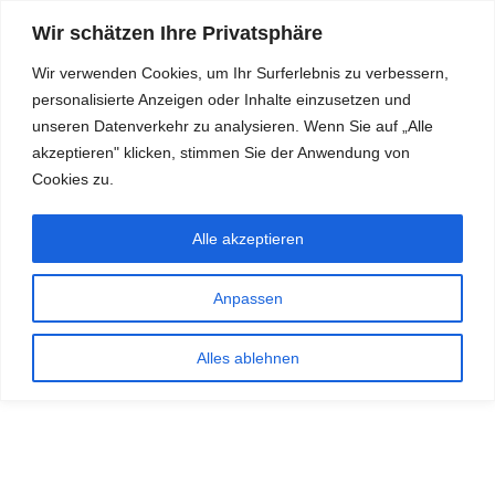
Wir schätzen Ihre Privatsphäre
Wir verwenden Cookies, um Ihr Surferlebnis zu verbessern,
personalisierte Anzeigen oder Inhalte einzusetzen und
RDKS.EXPERT
unseren Datenverkehr zu analysieren. Wenn Sie auf „Alle
akzeptieren" klicken, stimmen Sie der Anwendung von
TESTS, EXPERTEN-TIPPS RUND UM DAS THEMA RDKS UND
TPMS
Cookies zu.
Alle akzeptieren
Anpassen
Alles ablehnen