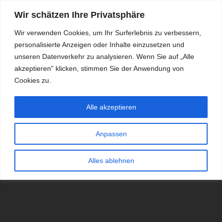
Wir schätzen Ihre Privatsphäre
Wir verwenden Cookies, um Ihr Surferlebnis zu verbessern,
personalisierte Anzeigen oder Inhalte einzusetzen und
RDKS.EXPERT
unseren Datenverkehr zu analysieren. Wenn Sie auf „Alle
akzeptieren" klicken, stimmen Sie der Anwendung von
TESTS, EXPERTEN-TIPPS RUND UM DAS THEMA RDKS UND
TPMS
Cookies zu.
Alle akzeptieren
Anpassen
Alles ablehnen