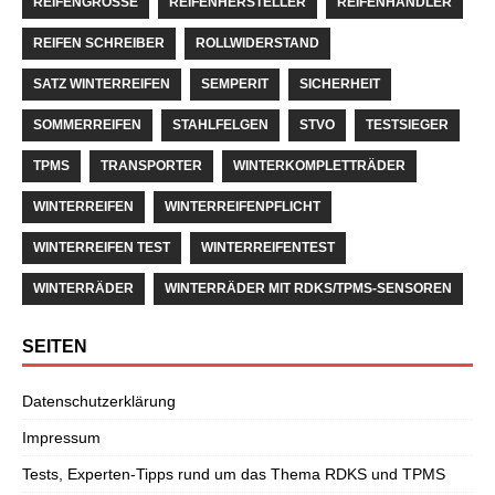
REIFENGRÖSSE
REIFENHERSTELLER
REIFENHÄNDLER
REIFEN SCHREIBER
ROLLWIDERSTAND
SATZ WINTERREIFEN
SEMPERIT
SICHERHEIT
SOMMERREIFEN
STAHLFELGEN
STVO
TESTSIEGER
TPMS
TRANSPORTER
WINTERKOMPLETTRÄDER
WINTERREIFEN
WINTERREIFENPFLICHT
WINTERREIFEN TEST
WINTERREIFENTEST
WINTERRÄDER
WINTERRÄDER MIT RDKS/TPMS-SENSOREN
SEITEN
Datenschutzerklärung
Impressum
Tests, Experten-Tipps rund um das Thema RDKS und TPMS