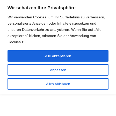
Wir schätzen Ihre Privatsphäre
Wir verwenden Cookies, um Ihr Surferlebnis zu verbessern,
personalisierte Anzeigen oder Inhalte einzusetzen und
RDKS.EXPERT
unseren Datenverkehr zu analysieren. Wenn Sie auf „Alle
akzeptieren" klicken, stimmen Sie der Anwendung von
TESTS, EXPERTEN-TIPPS RUND UM DAS THEMA RDKS UND
TPMS
Cookies zu.
Alle akzeptieren
Anpassen
Alles ablehnen