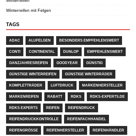
Winterreifen
Winterreifen mit Felgen
TAGS
ADAC
ALUFELGEN
BESONDERS EMPFEHLENSWERT
CONTI
CONTINENTAL
DUNLOP
EMPFEHLENSWERT
GANZJAHRESREIFEN
GOODYEAR
GÜNSTIG
GÜNSTIGE WINTERREIFEN
GÜNSTIGE WINTERRÄDER
KOMPLETTRÄDER
LUFTDRUCK
MARKENHERSTELLER
MARKENREIFEN
RABATT
RDKS
RDKS-EXPERTS.DE
RDKS EXPERTS
REIFEN
REIFENDRUCK
REIFENDRUCKKONTROLLE
REIFENFACHHANDEL
REIFENGRÖSSE
REIFENHERSTELLER
REIFENHÄNDLER