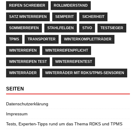
REIFEN SCHREIBER
ROLLWIDERSTAND
SATZ WINTERREIFEN
SEMPERIT
SICHERHEIT
SOMMERREIFEN
STAHLFELGEN
STVO
TESTSIEGER
TPMS
TRANSPORTER
WINTERKOMPLETTRÄDER
WINTERREIFEN
WINTERREIFENPFLICHT
WINTERREIFEN TEST
WINTERREIFENTEST
WINTERRÄDER
WINTERRÄDER MIT RDKS/TPMS-SENSOREN
SEITEN
Datenschutzerklärung
Impressum
Tests, Experten-Tipps rund um das Thema RDKS und TPMS