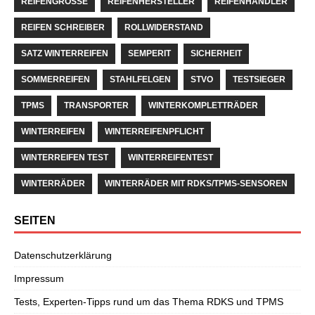
REIFENGRÖSSE
REIFENHERSTELLER
REIFENHÄNDLER
REIFEN SCHREIBER
ROLLWIDERSTAND
SATZ WINTERREIFEN
SEMPERIT
SICHERHEIT
SOMMERREIFEN
STAHLFELGEN
STVO
TESTSIEGER
TPMS
TRANSPORTER
WINTERKOMPLETTRÄDER
WINTERREIFEN
WINTERREIFENPFLICHT
WINTERREIFEN TEST
WINTERREIFENTEST
WINTERRÄDER
WINTERRÄDER MIT RDKS/TPMS-SENSOREN
SEITEN
Datenschutzerklärung
Impressum
Tests, Experten-Tipps rund um das Thema RDKS und TPMS