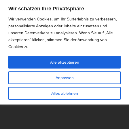
Wir schätzen Ihre Privatsphäre
Wir verwenden Cookies, um Ihr Surferlebnis zu verbessern,
personalisierte Anzeigen oder Inhalte einzusetzen und
RDKS.EXPERT
unseren Datenverkehr zu analysieren. Wenn Sie auf „Alle
akzeptieren" klicken, stimmen Sie der Anwendung von
TESTS, EXPERTEN-TIPPS RUND UM DAS THEMA RDKS UND
TPMS
Cookies zu.
Alle akzeptieren
Anpassen
Alles ablehnen