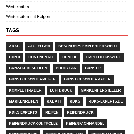
Winterreifen
Winterreifen mit Felgen
TAGS
ADAC
ALUFELGEN
BESONDERS EMPFEHLENSWERT
CONTI
CONTINENTAL
DUNLOP
EMPFEHLENSWERT
GANZJAHRESREIFEN
GOODYEAR
GÜNSTIG
GÜNSTIGE WINTERREIFEN
GÜNSTIGE WINTERRÄDER
KOMPLETTRÄDER
LUFTDRUCK
MARKENHERSTELLER
MARKENREIFEN
RABATT
RDKS
RDKS-EXPERTS.DE
RDKS EXPERTS
REIFEN
REIFENDRUCK
REIFENDRUCKKONTROLLE
REIFENFACHHANDEL