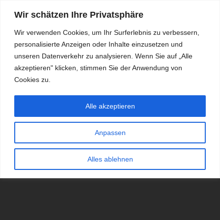
Wir schätzen Ihre Privatsphäre
Wir verwenden Cookies, um Ihr Surferlebnis zu verbessern,
personalisierte Anzeigen oder Inhalte einzusetzen und
RDKS.EXPERT
unseren Datenverkehr zu analysieren. Wenn Sie auf „Alle
akzeptieren" klicken, stimmen Sie der Anwendung von
TESTS, EXPERTEN-TIPPS RUND UM DAS THEMA RDKS UND
TPMS
Cookies zu.
Alle akzeptieren
Anpassen
Alles ablehnen