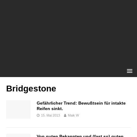
Bridgestone
Gefährlicher Trend: Bewußtsein für intakte
Reifen sinkt.
15. Mai 2013
Maik W
Von guten Bekannten und (fast so) guten