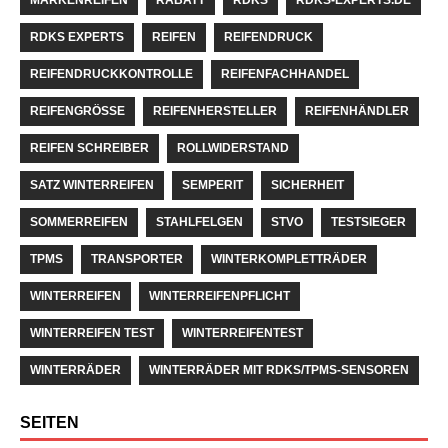
RDKS EXPERTS
REIFEN
REIFENDRUCK
REIFENDRUCKKONTROLLE
REIFENFACHHANDEL
REIFENGRÖSSE
REIFENHERSTELLER
REIFENHÄNDLER
REIFEN SCHREIBER
ROLLWIDERSTAND
SATZ WINTERREIFEN
SEMPERIT
SICHERHEIT
SOMMERREIFEN
STAHLFELGEN
STVO
TESTSIEGER
TPMS
TRANSPORTER
WINTERKOMPLETTRÄDER
WINTERREIFEN
WINTERREIFENPFLICHT
WINTERREIFEN TEST
WINTERREIFENTEST
WINTERRÄDER
WINTERRÄDER MIT RDKS/TPMS-SENSOREN
SEITEN