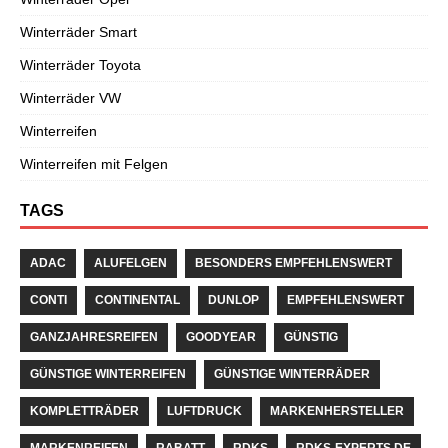
Winterräder Smart
Winterräder Toyota
Winterräder VW
Winterreifen
Winterreifen mit Felgen
TAGS
ADAC
ALUFELGEN
BESONDERS EMPFEHLENSWERT
CONTI
CONTINENTAL
DUNLOP
EMPFEHLENSWERT
GANZJAHRESREIFEN
GOODYEAR
GÜNSTIG
GÜNSTIGE WINTERREIFEN
GÜNSTIGE WINTERRÄDER
KOMPLETTRÄDER
LUFTDRUCK
MARKENHERSTELLER
MARKENREIFEN
RABATT
RDKS
RDKS-EXPERTS.DE