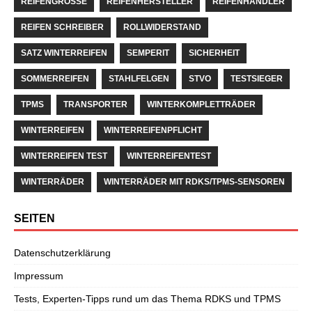
REIFENGRÖSSE
REIFENHERSTELLER
REIFENHÄNDLER
REIFEN SCHREIBER
ROLLWIDERSTAND
SATZ WINTERREIFEN
SEMPERIT
SICHERHEIT
SOMMERREIFEN
STAHLFELGEN
STVO
TESTSIEGER
TPMS
TRANSPORTER
WINTERKOMPLETTRÄDER
WINTERREIFEN
WINTERREIFENPFLICHT
WINTERREIFEN TEST
WINTERREIFENTEST
WINTERRÄDER
WINTERRÄDER MIT RDKS/TPMS-SENSOREN
SEITEN
Datenschutzerklärung
Impressum
Tests, Experten-Tipps rund um das Thema RDKS und TPMS