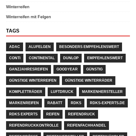
Winterreifen
Winterreifen mit Felgen
TAGS
ADAC
ALUFELGEN
BESONDERS EMPFEHLENSWERT
CONTI
CONTINENTAL
DUNLOP
EMPFEHLENSWERT
GANZJAHRESREIFEN
GOODYEAR
GÜNSTIG
GÜNSTIGE WINTERREIFEN
GÜNSTIGE WINTERRÄDER
KOMPLETTRÄDER
LUFTDRUCK
MARKENHERSTELLER
MARKENREIFEN
RABATT
RDKS
RDKS-EXPERTS.DE
RDKS EXPERTS
REIFEN
REIFENDRUCK
REIFENDRUCKKONTROLLE
REIFENFACHHANDEL