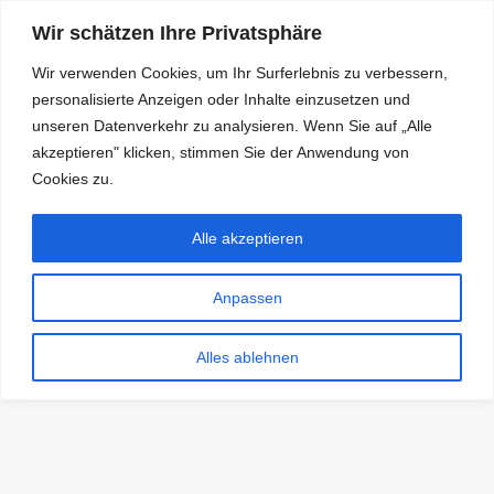
Wir schätzen Ihre Privatsphäre
Wir verwenden Cookies, um Ihr Surferlebnis zu verbessern,
personalisierte Anzeigen oder Inhalte einzusetzen und
RDKS.EXPERT
unseren Datenverkehr zu analysieren. Wenn Sie auf „Alle
akzeptieren" klicken, stimmen Sie der Anwendung von
TESTS, EXPERTEN-TIPPS RUND UM DAS THEMA RDKS UND
TPMS
Cookies zu.
Alle akzeptieren
Anpassen
Alles ablehnen