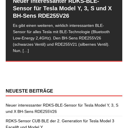
Neuer interessanter RDKS-BLE-
Generation für Tesla Model 3 Facelift
Sensor für Tesla Model Y, 3, S und X
und Model Y
BH-Sens RDE255V26
Nachdem es mit dem BLE-Sensor der ersten
TPMS/RDKS-Sensor BLE-Sensor für
Opel Astra K
TPMS-Sensoren beim neuen Hyundai
RDKS-Test Renault Kadjar – Cub
Der neue Kia Sportage QL/QLE – wir
Opel Karl TPMS-Sensoren erfolgreich
Generation des Herstellers CUB einige Ausfälle und
Es gibt einen weiteren, wirklich interessanten BLE-
Tesla Model 3 Facelift vom Hersteller
Reifendruckkontrollsystem
Tucson programmieren anlernen –
Unisensoren erfolgreich
zeigen Ihnen, welcher RDKS-Sensor
programmieren und anlernen mit
Störungen gegeben hatte, ist nun eine überarbeitete 2.
Sensor für alles Tesla mit BLE-Technologie (Bluetooth
CUB jetzt verfügbar
RDKS/TPMS anlernen via manual
unser Test
programmiert und angelernt
für das neue Modell verwendet wird.
Bartec Tech500
Generation des Bluetooth-Sensors
[…]
Low-Energy 2,4GHz). Den BH-Sens RDE255V26
learn
(schwarzes Ventil) und RDE255V21 (silbernes Ventil).
RDKS CUB BLE-Sensor silber für Tesla Model 3 Facelift
In diesem Monat ist der neue Hyundai Tucson Typ
In unserem Beitrag vom 5. Mai 2015 haben wir ja
Der neue Sportage besitzt wie die meisten Kia-Modelle
Die Firma Bartec Auto ID bietet aktuell für den neuen
Nun,
[…]
und Model Y VS-62T039Q Tesla ist ja bekanntlich
TL/TLE auf dem Markt gekommen. Der neue Tucson
bereits über den neuen Renault Kadjar und seiner
ein aktivies Reifendruckkontrollsystem mit RDKS-
Opel Karl schon Programmiermöglichkeiten für
Wie auch schon vom Vorgängermodell bekannt, wird
immer für Überraschungen gut. So auch als
[…]
löst den Hyundai iX35 im begehrten SUV-Segment ab,
Verwandtschaft zum Nissan Qashqai J11 berichtet. Nun
Sensoren. Es wird hier der OE-RDKS Sensor VDO
verschiedene Universal-RDKS Sensoren an. In unserem
beim neuen Opel Astra K das Reifendruckkontrollsystem
[…]
[…]
52933-D9100 verwendet.
jüngsten RDKS-Test haben wir
[…]
[…]
via manual learn angelernt. Für diesen Anlernvorgang
sind entsprechende Anlernwerkzeuge, wie
[…]
NEUESTE BEITRÄGE
Neuer interessanter RDKS-BLE-Sensor für Tesla Model Y, 3, S
und X BH-Sens RDE255V26
RDKS-Sensor CUB BLE der 2. Generation für Tesla Model 3
Facelift und Model Y