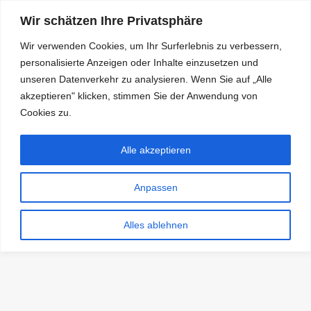
Wir schätzen Ihre Privatsphäre
Wir verwenden Cookies, um Ihr Surferlebnis zu verbessern,
personalisierte Anzeigen oder Inhalte einzusetzen und
RDKS.EXPERT
unseren Datenverkehr zu analysieren. Wenn Sie auf „Alle
akzeptieren" klicken, stimmen Sie der Anwendung von
TESTS, EXPERTEN-TIPPS RUND UM DAS THEMA RDKS UND
TPMS
Cookies zu.
Alle akzeptieren
Anpassen
Alles ablehnen