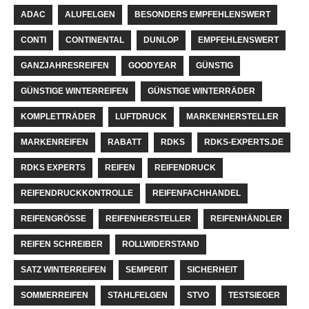
ADAC
ALUFELGEN
BESONDERS EMPFEHLENSWERT
CONTI
CONTINENTAL
DUNLOP
EMPFEHLENSWERT
GANZJAHRESREIFEN
GOODYEAR
GÜNSTIG
GÜNSTIGE WINTERREIFEN
GÜNSTIGE WINTERRÄDER
KOMPLETTRÄDER
LUFTDRUCK
MARKENHERSTELLER
MARKENREIFEN
RABATT
RDKS
RDKS-EXPERTS.DE
RDKS EXPERTS
REIFEN
REIFENDRUCK
REIFENDRUCKKONTROLLE
REIFENFACHHANDEL
REIFENGRÖSSE
REIFENHERSTELLER
REIFENHÄNDLER
REIFEN SCHREIBER
ROLLWIDERSTAND
SATZ WINTERREIFEN
SEMPERIT
SICHERHEIT
SOMMERREIFEN
STAHLFELGEN
STVO
TESTSIEGER