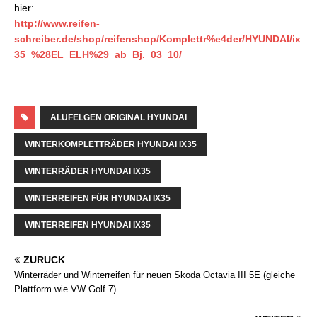
hier:
http://www.reifen-
schreiber.de/shop/reifenshop/Komplettr%e4der/HYUNDAI/ix
35_%28EL_ELH%29_ab_Bj._03_10/
ALUFELGEN ORIGINAL HYUNDAI
WINTERKOMPLETTRÄDER HYUNDAI IX35
WINTERRÄDER HYUNDAI IX35
WINTERREIFEN FÜR HYUNDAI IX35
WINTERREIFEN HYUNDAI IX35
ZURÜCK
Winterräder und Winterreifen für neuen Skoda Octavia III 5E (gleiche
Plattform wie VW Golf 7)