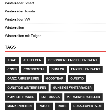
Winterräder Smart
Winterräder Toyota
Winterräder VW
Winterreifen
Winterreifen mit Felgen
TAGS
ADAC
ALUFELGEN
BESONDERS EMPFEHLENSWERT
CONTI
CONTINENTAL
DUNLOP
EMPFEHLENSWERT
GANZJAHRESREIFEN
GOODYEAR
GÜNSTIG
GÜNSTIGE WINTERREIFEN
GÜNSTIGE WINTERRÄDER
KOMPLETTRÄDER
LUFTDRUCK
MARKENHERSTELLER
MARKENREIFEN
RABATT
RDKS
RDKS-EXPERTS.DE