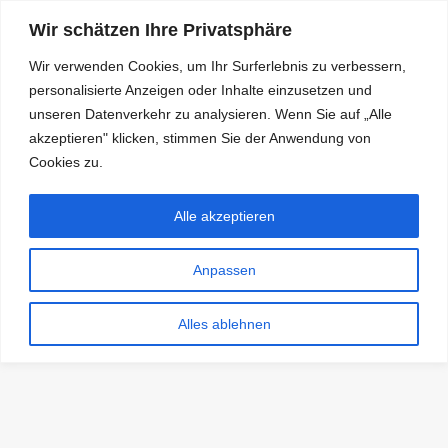
Wir schätzen Ihre Privatsphäre
Wir verwenden Cookies, um Ihr Surferlebnis zu verbessern,
personalisierte Anzeigen oder Inhalte einzusetzen und
RDKS.EXPERT
unseren Datenverkehr zu analysieren. Wenn Sie auf „Alle
akzeptieren" klicken, stimmen Sie der Anwendung von
TESTS, EXPERTEN-TIPPS RUND UM DAS THEMA RDKS UND
TPMS
Cookies zu.
Alle akzeptieren
Anpassen
Alles ablehnen