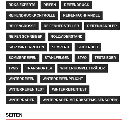
RDKS EXPERTS
REIFEN
REIFENDRUCK
REIFENDRUCKKONTROLLE
REIFENFACHHANDEL
REIFENGRÖSSE
REIFENHERSTELLER
REIFENHÄNDLER
REIFEN SCHREIBER
ROLLWIDERSTAND
SATZ WINTERREIFEN
SEMPERIT
SICHERHEIT
SOMMERREIFEN
STAHLFELGEN
STVO
TESTSIEGER
TPMS
TRANSPORTER
WINTERKOMPLETTRÄDER
WINTERREIFEN
WINTERREIFENPFLICHT
WINTERREIFEN TEST
WINTERREIFENTEST
WINTERRÄDER
WINTERRÄDER MIT RDKS/TPMS-SENSOREN
SEITEN