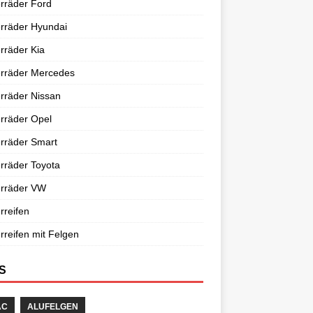
rräder Ford
rräder Hyundai
rräder Kia
erräder Mercedes
rräder Nissan
rräder Opel
rräder Smart
rräder Toyota
erräder VW
rreifen
rreifen mit Felgen
S
AC
ALUFELGEN