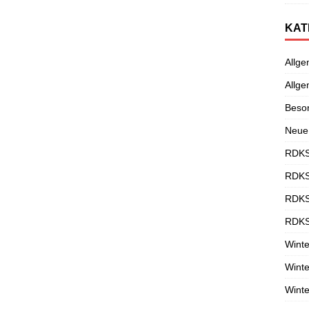
KAT
Allge
Allge
Beso
Neue
RDKS
RDKS
RDKS
RDKS
Winte
Winte
Winte