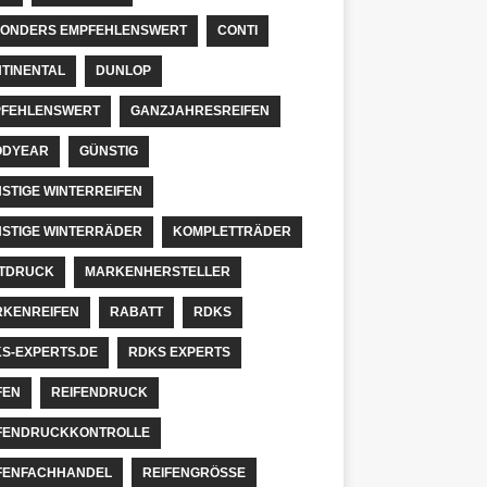
ONDERS EMPFEHLENSWERT
CONTI
TINENTAL
DUNLOP
FEHLENSWERT
GANZJAHRESREIFEN
ODYEAR
GÜNSTIG
STIGE WINTERREIFEN
STIGE WINTERRÄDER
KOMPLETTRÄDER
TDRUCK
MARKENHERSTELLER
KENREIFEN
RABATT
RDKS
S-EXPERTS.DE
RDKS EXPERTS
FEN
REIFENDRUCK
FENDRUCKKONTROLLE
FENFACHHANDEL
REIFENGRÖSSE