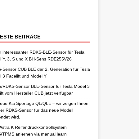
berraschungen gut. So auch als
[…]
ngelernt. Für diesen Anlernvorgang sind
issan Qashqai J11 berichtet. Nun
[…]
ensoren. Es wird hier der OE-RDKS
erschiedene Universal-RDKS Sensoren
ntsprechende Anlernwerkzeuge, wie
[…]
ensor VDO 52933-D9100 verwendet.
n. In unserem jüngsten RDKS-Test haben
…]
ir
[…]
ESTE BEITRÄGE
 interessanter RDKS-BLE-Sensor für Tesla
l Y, 3, S und X BH-Sens RDE255V26
Sensor CUB BLE der 2. Generation für Tesla
 3 Facelift und Model Y
/RDKS-Sensor BLE-Sensor für Tesla Model 3
ift vom Hersteller CUB jetzt verfügbar
eue Kia Sportage QL/QLE – wir zeigen Ihnen,
er RDKS-Sensor für das neue Modell
ndet wird.
Astra K Reifendruckkontrollsystem
/TPMS anlernen via manual learn