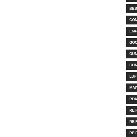
BES
CON
EMP
GO
GÜN
GÜN
LUF
MAR
RDK
REI
REI
REI