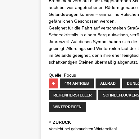
Bremsmanövern auf einer festgefahrenen Schn
auch bei vier angetriebenen Rädern genauso 
Geländewagen können – einmal ins Rutschen
gefährlichen Geschossen werden.
Geeignet für die Fahrt auf verschneiten Stra
Schneekristalls in einem Berg aufweisen, verf
Jahreszeit. Auf dieses Symbol haben sich die 
geeinigt. Allerdings sind Winterreifen laut de
im Gelände geeignet, denn ihre eher feinglie
schaftkantigen Steinen übermäßig abgenutzt.
Quelle: Focus
4X4 ANTRIEB
ALLRAD
DUNL
REIFENHERSTELLER
SCHNEEFLOCKEN
WINTERREIFEN
ZURÜCK
Vorsicht bei gebrauchten Winterreifen!