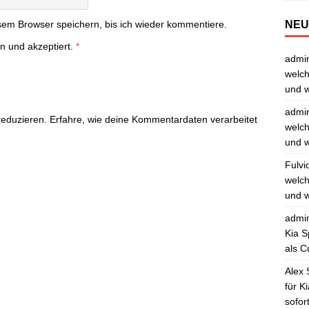
NEU
em Browser speichern, bis ich wieder kommentiere.
n und akzeptiert.
*
admi
welch
und w
admi
reduzieren.
Erfahre, wie deine Kommentardaten verarbeitet
welch
und w
Fulvi
welch
und w
admi
Kia S
als C
Alex 
für K
sofor