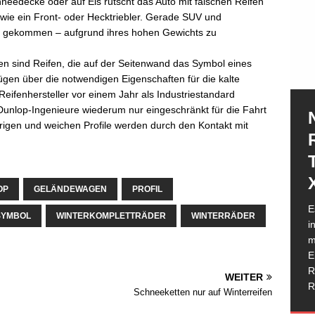
eedecke oder auf Eis rutscht das Auto mit falschen Reifen
wie ein Front- oder Hecktriebler. Gerade SUV und
 gekommen – aufgrund ihres hohen Gewichts zu
ßen sind Reifen, die auf der Seitenwand das Symbol eines
ügen über die notwendigen Eigenschaften für die kalte
Reifenhersteller vor einem Jahr als Industriestandard
r Dunlop-Ingenieure wiederum nur eingeschränkt für die Fahrt
drigen und weichen Profile werden durch den Kontakt mit
OP
GELÄNDEWAGEN
PROFIL
N
E
e
SYMBOL
WINTERKOMPLETTRÄDER
WINTERRÄDER
i
e
m
h
I
E
G
T
R
W
I
D
D
R
WEITER
g
M
b
w
K
d
R
Schneeketten nur auf Winterreifen
H
T
R
K
R
P
a